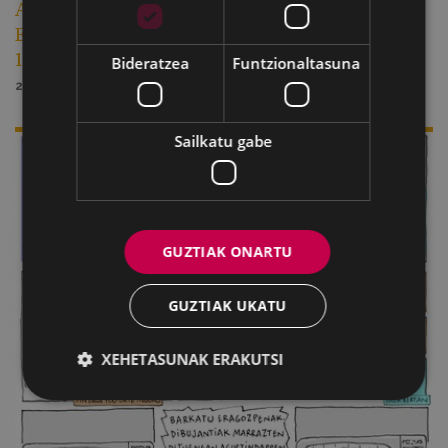
Azpilikuetatarren “Atzo goizeko ipuiñak”:
Eibarko San Andres Kontzeju zaharraren
1501eko Ordenantzak
Bideratzea
Funtzionaltasuna
2021/04/23
Sailkatu gabe
GUZTIAK ONARTU
GUZTIAK UKATU
XEHETASUNAK ERAKUTSI