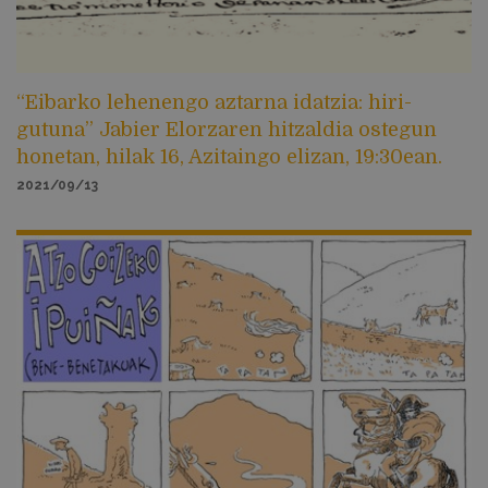
“Eibarko lehenengo aztarna idatzia: hiri-
gutuna” Jabier Elorzaren hitzaldia ostegun
honetan, hilak 16, Azitaingo elizan, 19:30ean.
2021/09/13