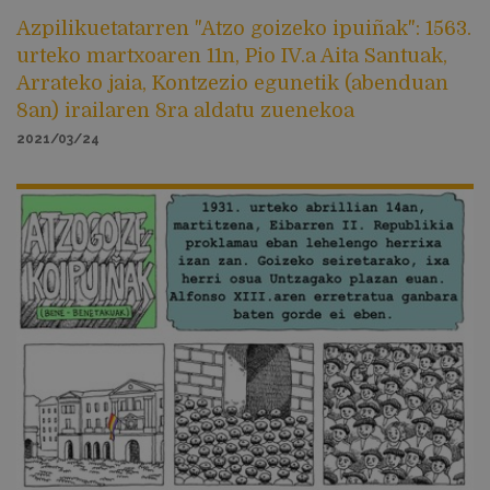
Azpilikuetatarren "Atzo goizeko ipuiñak": 1563.
urteko martxoaren 11n, Pio IV.a Aita Santuak,
Arrateko jaia, Kontzezio egunetik (abenduan
8an) irailaren 8ra aldatu zuenekoa
2021/03/24