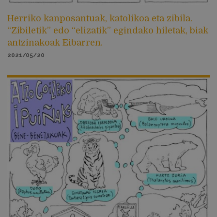
Herriko kanposantuak, katolikoa eta zibila.
“Zibiletik” edo “elizatik” egindako hiletak, biak
antzinakoak Eibarren.
2021/05/20