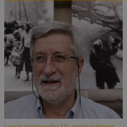
Langile mugimendua XIX. mende bukaeran