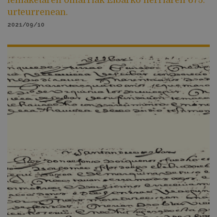
lehiaketaren oinarriak Eibarko herriaren 675.
urteurrenean.
2021/09/10