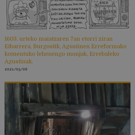
1603. urteko maiatzaren 7an etorri ziran
Eibarrera, Burgostik, Agustinen Erreformako
komentuko lehenengo monjak, Errebaleko
Agustinak.
2021/05/06