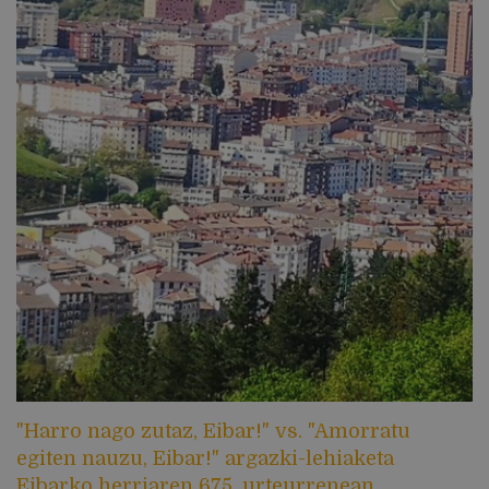
"Harro nago zutaz, Eibar!" vs. "Amorratu
egiten nauzu, Eibar!" argazki-lehiaketa
Eibarko herriaren 675. urteurrenean.