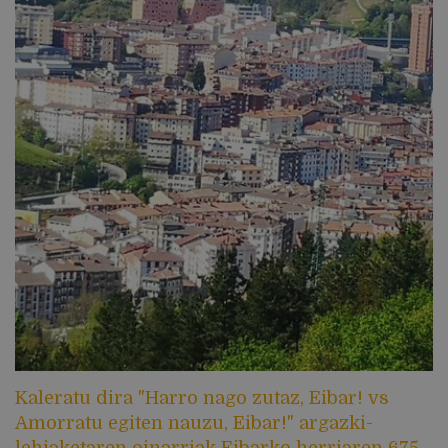
Kaleratu dira "Harro nago zutaz, Eibar! vs
Amorratu egiten nauzu, Eibar!" argazki-