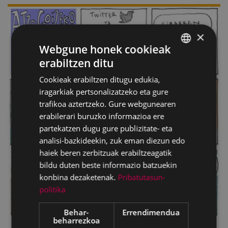
×
Webgune honek cookieak
erabiltzen ditu
BASQUE
Cookieak erabiltzen ditugu edukia,
SPANISH
iragarkiak pertsonalizatzeko eta gure
trafikoa aztertzeko. Gure webgunearen
erabilerari buruzko informazioa ere
partekatzen dugu gure publizitate- eta
analisi-bazkideekin, zuk eman diezun edo
haiek beren zerbitzuak erabiltzeagatik
bildu duten beste informazio batzuekin
konbina dezaketenak.
Pribatutasun-
politika
Behar-
Errendimendua
beharrezkoa