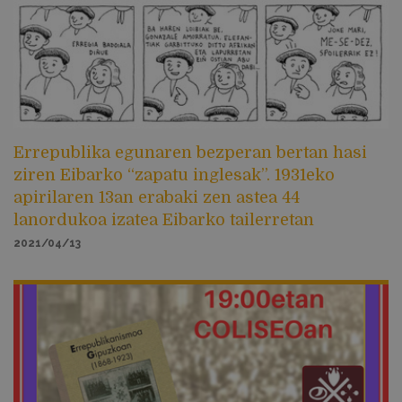
Errepublika egunaren bezperan bertan hasi
ziren Eibarko “zapatu inglesak”. 1931eko
apirilaren 13an erabaki zen astea 44
lanordukoa izatea Eibarko tailerretan
2021/04/13