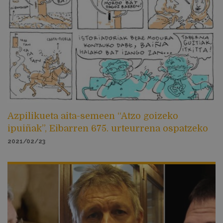
Azpilikueta aita-semeen “Atzo goizeko
ipuiñak”, Eibarren 675. urteurrena ospatzeko
2021/02/23