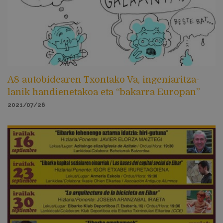
A8 autobidearen Txontako Va, ingeniaritza-
lanik handienetakoa eta “bakarra Europan”
2021/07/26