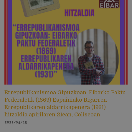
Errepublikanismoa Gipuzkoan: Eibarko Paktu
Federaletik (1869) Espainiako Bigarren
Errepublikaren aldarrikapenera (1931)
hitzaldia apirilaren 21ean, Coliseoan
2021/04/15