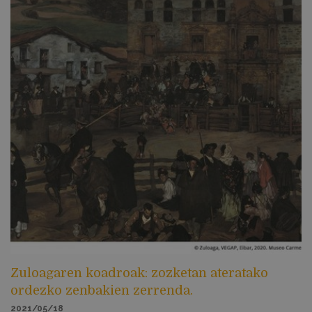
Zuloagaren koadroak: zozketan ateratako
ordezko zenbakien zerrenda.
2021/05/18