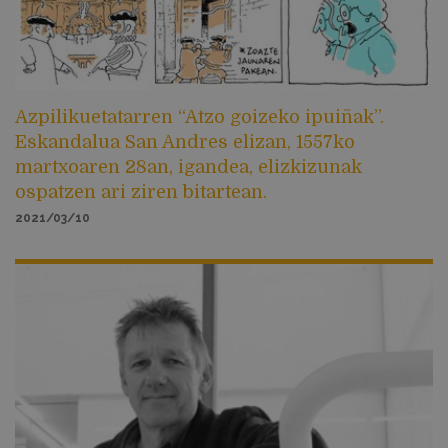
Azpilikuetatarren “Atzo goizeko ipuiñak”.
Eskandalua San Andres elizan, 1557ko
martxoaren 28an, igandea, elizkizunak
ospatzen ari ziren bitartean.
2021/03/10