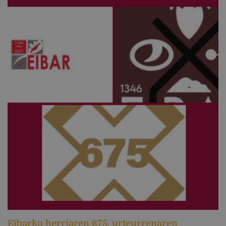
Eibarko herriaren 675. urteurrenaren