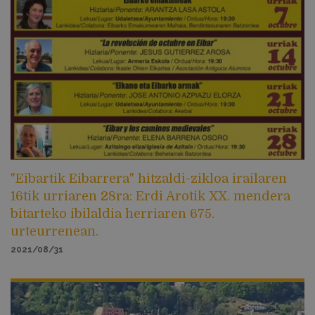
"Eibartik Eibarrera" hitzaldi-zikloa irailaren
16tik urriaren 28ra: Erdi Arotik XX. mendera
bitarteko ibilaldia herriaren 675.
urteurrenean.
2021/08/31