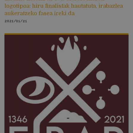
logotipoa: hiru finalistak hautatuta, irabazlea
aukeratzeko fasea ireki da
2021/01/21