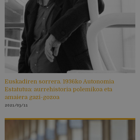
Euskadiren sorrera. 1936ko Autonomia
Estatutua: aurrehistoria polemikoa eta
amaiera gazi-gozoa
2021/03/11