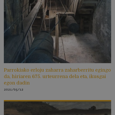
Parrokiako erloju zaharra zaharberritu egingo
da, hiriaren 675. urteurrena dela eta, ikusgai
egon dadin
2021/05/12