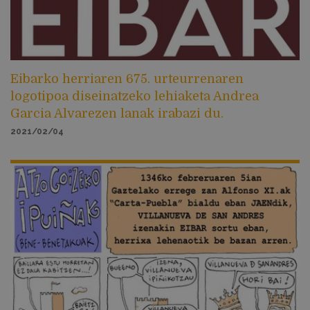
Eibarko herriaren 675. urteurrenaren
logotipoa diseinatzeko lehiaketa Andrea
Garcia Alvarezen lanak irabazi du.
2021/02/04