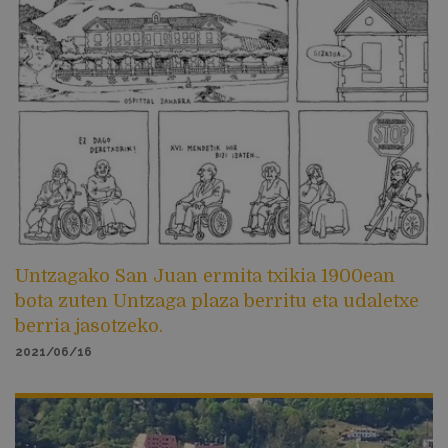
Untzagako San Juan ermita txikia 1900ean
bota zuten Untzaga plaza berritu eta udaletxe
berria jasotzeko.
2021/06/16