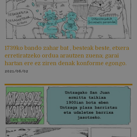
1739ko bando zahar bat , besteak beste, etxera
erretiratzeko ordua arautzen zuena; garai
hartan ere ez ziren denak konforme egongo.
2021/06/02