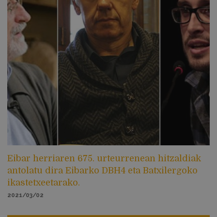
Eibar herriaren 675. urteurrenean hitzaldiak
antolatu dira Eibarko DBH4 eta Batxilergoko
ikastetxeetarako.
2021/03/02