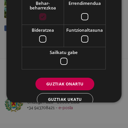
Behar-
Errendimendua
beharrezkoa
Partekatu
Bideratzea
Funtzionaltasuna
Sailkatu gabe
WEB MAPA
IRISGARRITASUNA
KONTAKTUA
BATZORDEA
LEGE OHARRA
COOKIEAK
GUZTIAK ONARTU
Ego Ibarra Batzordea - Eibarko Udala
GUZTIAK UKATU
Untzaga Plaza - 20600 Eibar
+34 943708421 -
e-posta
XEHETASUNAK ERAKUTSI