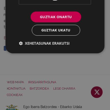
Eibarko Udaleko Ego Ibarra Batzordeak eskerrak eman
nahi dizkie EITBko Julian Beloki eta Odile Kruzetari
GUZTIAK ONARTU
elkarrizketa hauen pasarte interesgarrienak webgunean
txertatzeko baimena emateagatik.
GUZTIAK UKATU
Eibartarren Ahotan
XEHETASUNAK ERAKUTSI
Partekatu
WEB MAPA
IRISGARRITASUNA
KONTAKTUA
BATZORDEA
LEGE OHARRA
COOKIEAK
Ego Ibarra Batzordea - Eibarko Udala