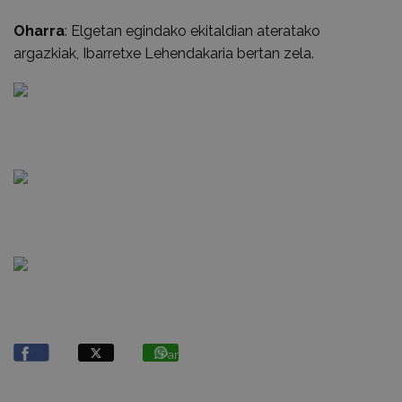
Oharra
: Elgetan egindako ekitaldian ateratako
argazkiak, Ibarretxe Lehendakaria bertan zela.
Partekatu