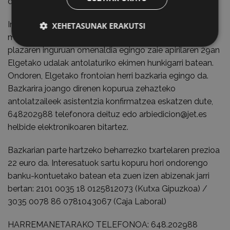
doan errepidean.
Intxortako frontea defendatu zuten gudariei eta
XEHETASUNAK ERAKUTSI
miliziarrei ‘Intxortako Atea’ eskulturaren eta Elgetako
plazaren inguruan omenaldia egingo zaie apirilaren 29an
Elgetako udalak antolaturiko ekimen hunkigarri batean.
Ondoren, Elgetako frontoian herri bazkaria egingo da.
Bazkarira joango direnen kopurua zehazteko
antolatzaileek asistentzia konfirmatzea eskatzen dute,
648202988 telefonora deituz edo arbiedicion@jet.es
helbide elektronikoaren bitartez.
Bazkarian parte hartzeko beharrezko txartelaren prezioa
22 euro da. Interesatuok sartu kopuru hori ondorengo
banku-kontuetako batean eta zuen izen abizenak jarri
bertan: 2101 0035 18 0125812073 (Kutxa Gipuzkoa) /
3035 0078 86 0781043067 (Caja Laboral)
HARREMANETARAKO TELEFONOA: 648.202988