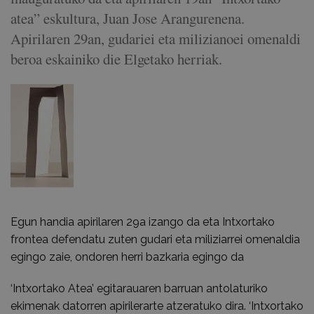
atea” eskultura, Juan Jose Arangurenena.
Apirilaren 29an, gudariei eta milizianoei omenaldi
beroa eskainiko die Elgetako herriak.
Egun handia apirilaren 29a izango da eta Intxortako
frontea defendatu zuten gudari eta miliziarrei omenaldia
egingo zaie, ondoren herri bazkaria egingo da
‘Intxortako Atea’ egitarauaren barruan antolaturiko
ekimenak datorren apirilerarte atzeratuko dira. ‘Intxortako