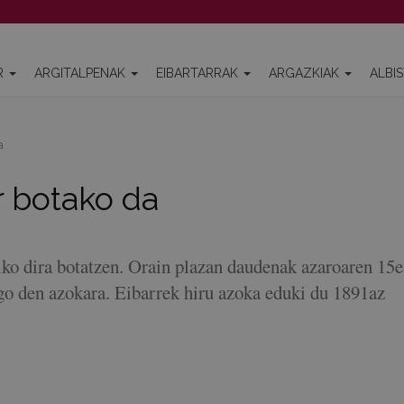
R
ARGITALPENAK
EIBARTARRAK
ARGAZKIAK
ALBI
a
r botako da
siko dira botatzen. Orain plazan daudenak azaroaren 15
ngo den azokara. Eibarrek hiru azoka eduki du 1891az