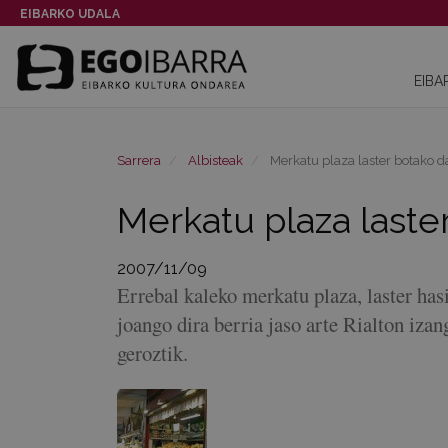
EIBARKO UDALA
EIBA
Sarrera
Albisteak
Merkatu plaza laster botako d
Merkatu plaza laste
2007/11/09
Errebal kaleko merkatu plaza, laster ha
joango dira berria jaso arte Rialton iza
geroztik.