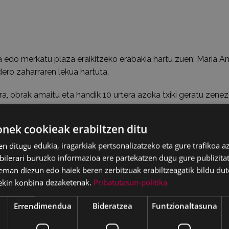
 edo merkatu plaza eraikitzeko erabakia hartu zuen: Maria A
ero zaharraren lekua hartuta.
ra, obrak amaitu eta handik 10 urtera azoka txiki geratu zenez
Esan behar da ordurako botata zegoela San Esteban ermita, a
ek cookieak erabiltzen ditu
en eraikina bota egin zen berria jasotzeko behar zen beste le
en ditugu edukia, iragarkiak pertsonalizatzeko eta gure trafikoa a
n zuen proiektua, 1907ko maiatzaren 20ko bilkuran onartu zen
lerari buruzko informazioa ere partekatzen dugu gure publizitate
eman diezun edo haiek beren zerbitzuak erabiltzeagatik bildu dut
ekin konbina dezaketenak.
Pribatutasun-politika
aritza nagusiak herri osoa birreraikitzeko ardura zuen bere 
Errendimendua
Bideratzea
Funtzionaltasuna
rrebaleko komentuak antzina hartzen zuen lekuan jaso zen Eib