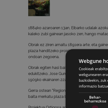
1884ko azaroaren 13an, Eibarko udalak azoka
kaleko zubi gainean jasoko zen, hango matad
Obrak ez ziren amaitu 1891era arte, eta gaine
plaza handitzeko proiektua enkargatu zen. 
ondoan zegoena.
Webgune hon
Obrak egiten hasi baino lehen, azoka zaharrar
Cookieak erabiltz
edukitzeko. Jose Gurruchaga arkitektoak egi
webgunearen erabi
1909ko ekainaren 22an inauguratu zen.
bazkideekin, zuk 
informazio batzu
Gerra ostean "Regiones Devastadas"eko zuzend
baita merkatu plaza berri bat egitekoa ere.
Behar-
beharrezkoa
Proiektua Ortigosa arkitektoarena zen eta E