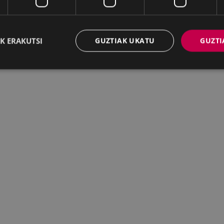
 edo azoka. 1945eko ekainaren 28an, plazaren gozamena uda
an, behin betiko geratu zen udalaren esku.
K ERAKUTSI
GUZTIAK UKATU
GUZTI