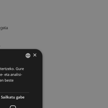
ngela
,
zoka
×
ku
ztertzeko. Gure
BASQUE
a.
- eta analisi-
SPANISH
en beste
gain,
Sailkatu gabe
arrek