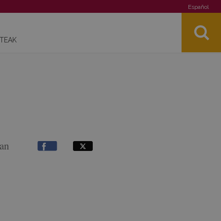
Español
STEAK
ean