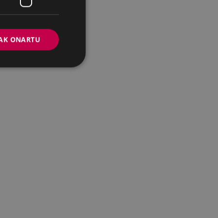
larena
AK ONARTU