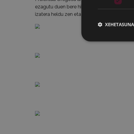
ezagutu duen bere hirugarren merkatu plaza
izatera heldu zen eta 1971eko urtarrilaren 27
XEHETASUNA