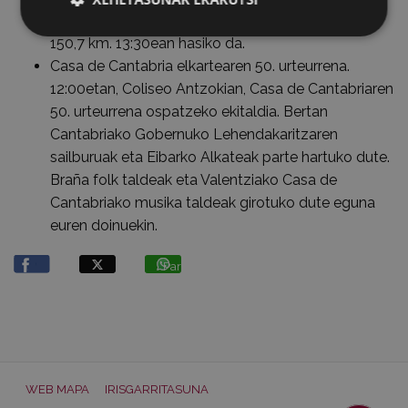
XXVIII. Euskal Bizikletaren 3. etapa. Eibar-Arrate,
150,7 km. 13:30ean hasiko da.
Casa de Cantabria elkartearen 50. urteurrena.
12:00etan, Coliseo Antzokian, Casa de Cantabriaren
50. urteurrena ospatzeko ekitaldia. Bertan
Cantabriako Gobernuko Lehendakaritzaren
sailburuak eta Eibarko Alkateak parte hartuko dute.
Braña folk taldeak eta Valentziako Casa de
Cantabriako musika taldeak girotuko dute eguna
euren doinuekin.
Partekatu
WEB MAPA
IRISGARRITASUNA