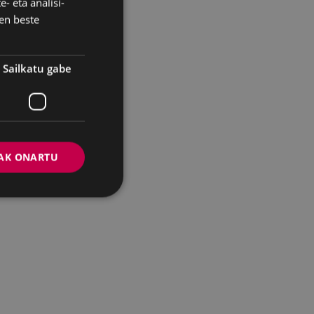
- eta analisi-
SPANISH
en beste
Sailkatu gabe
AK ONARTU