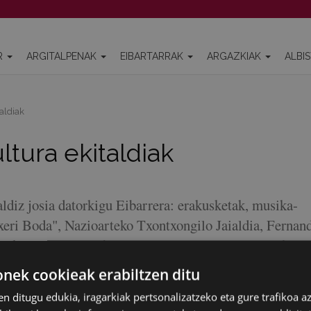
R
ARGITALPENAK
EIBARTARRAK
ARGAZKIAK
ALBI
aldiak
tura ekitaldiak
ldiz josia datorkigu Eibarrera: erakusketak, musika-
eri Boda", Nazioarteko Txontxongilo Jaialdia, Fernan
urukia, Antxon Narbaizaren "Muguruza aita-semeak.
ren aurkezpena, Gabonetako haur parkea, Olentzero...
ek cookieak erabiltzen ditu
en ditugu edukia, iragarkiak pertsonalizatzeko eta gure trafikoa a