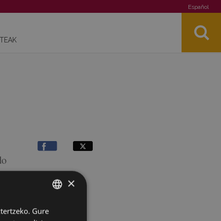
Español
STEAK
do
×
ztertzeko. Gure
BASQUE