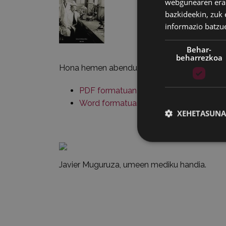
webgunearen erabi
bazkideekin, zuk 
informazio batzu
Behar-
beharrezkoa
Hona hemen abenduko ekitaldien gida:
PDF formatuan
(1.450 Kb)
Word formatuan
(125 Kb)
XEHETASUNA
Javier Muguruza, umeen mediku handia.