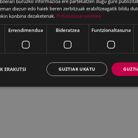
lerari buruzko informazioa ere partekatzen dugu gure publizitate
eman diezun edo haiek beren zerbitzuak erabiltzeagatik bildu dut
ekin konbina dezaketenak.
Pribatutasun-politika
Errendimendua
Bideratzea
Funtzionaltasuna
K ERAKUTSI
GUZTIAK UKATU
GUZTI