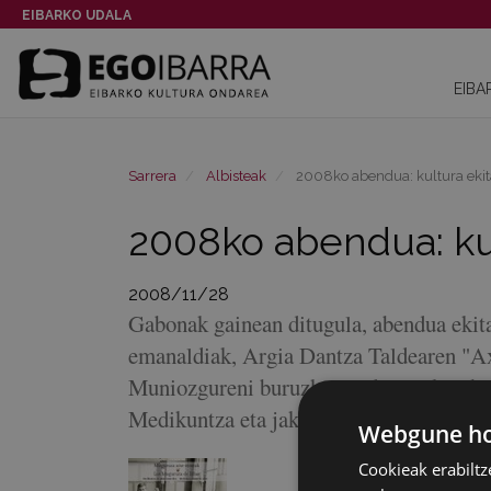
EIBARKO UDALA
EIBA
Sarrera
Albisteak
2008ko abendua: kultura ekit
2008ko abendua: kul
2008/11/28
Gabonak gainean ditugula, abendua ekita
emanaldiak, Argia Dantza Taldearen "Ax
Muniozgureni buruzko "Bidegileak" lib
Medikuntza eta jakin-mina ikur" liburua
Webgune hon
Cookieak erabiltz