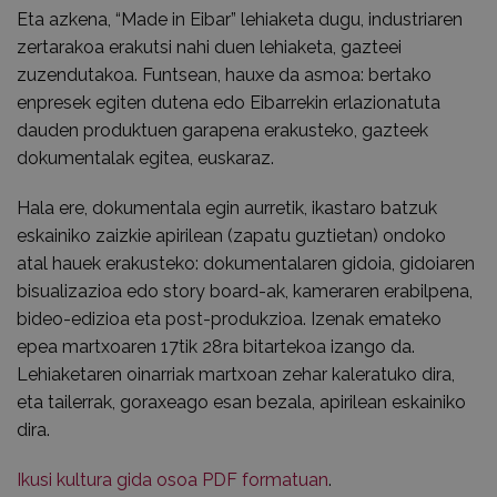
Eta azkena, “Made in Eibar” lehiaketa dugu, industriaren
zertarakoa erakutsi nahi duen lehiaketa, gazteei
zuzendutakoa. Funtsean, hauxe da asmoa: bertako
enpresek egiten dutena edo Eibarrekin erlazionatuta
dauden produktuen garapena erakusteko, gazteek
dokumentalak egitea, euskaraz.
Hala ere, dokumentala egin aurretik, ikastaro batzuk
eskainiko zaizkie apirilean (zapatu guztietan) ondoko
atal hauek erakusteko: dokumentalaren gidoia, gidoiaren
bisualizazioa edo story board-ak, kameraren erabilpena,
bideo-edizioa eta post-produkzioa. Izenak emateko
epea martxoaren 17tik 28ra bitartekoa izango da.
Lehiaketaren oinarriak martxoan zehar kaleratuko dira,
eta tailerrak, goraxeago esan bezala, apirilean eskainiko
dira.
Ikusi kultura gida osoa PDF formatuan
.