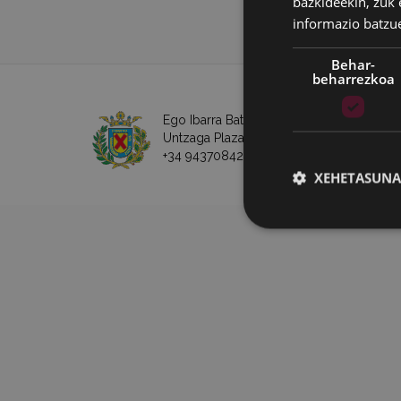
bazkideekin, zuk 
informazio batzu
Behar-
beharrezkoa
Ego Ibarra Batzordea - Eibarko Udala
Untzaga Plaza - 20600 Eibar
+34 943708421 -
e-posta
XEHETASUNA