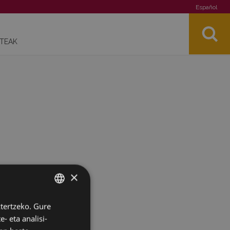
Español
STEAK
×
ztertzeko. Gure
BASQUE
- eta analisi-
SPANISH