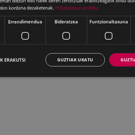
eman diezun edo haiek beren zerbitzuak erabiltzeagatik bildu dut
ekin konbina dezaketenak.
Pribatutasun-politika
Errendimendua
Bideratzea
Funtzionaltasuna
WEB MAPA
IRISGARRITASUNA
K
K ERAKUTSI
GUZTIAK UKATU
GUZTI