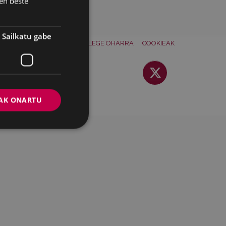
en beste
Sailkatu gabe
ONTAKTUA
BATZORDEA
LEGE OHARRA
COOKIEAK
AK ONARTU