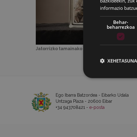
bazkideekin, zuk 
informazio batzu
Behar-
beharrezkoa
Jatorrizko tamainako irudia:
14 KB
|
Ikusi
XEHETASUNA
Ego Ibarra Batzordea - Eibarko Udala
Untzaga Plaza - 20600 Eibar
+34 943708421 -
e-posta