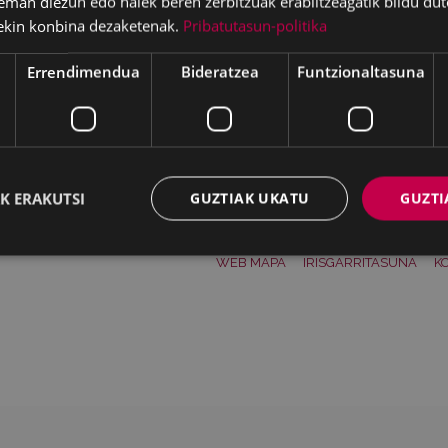
eman diezun edo haiek beren zerbitzuak erabiltzeagatik bildu dut
ekin konbina dezaketenak.
Pribatutasun-politika
Errendimendua
Bideratzea
Funtzionaltasuna
Deskargatu
K ERAKUTSI
GUZTIAK UKATU
GUZTI
WEB MAPA
IRISGARRITASUNA
K