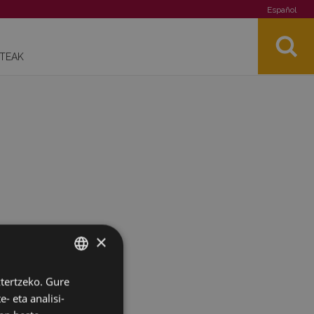
Español
STEAK
×
ztertzeko. Gure
BASQUE
- eta analisi-
SPANISH