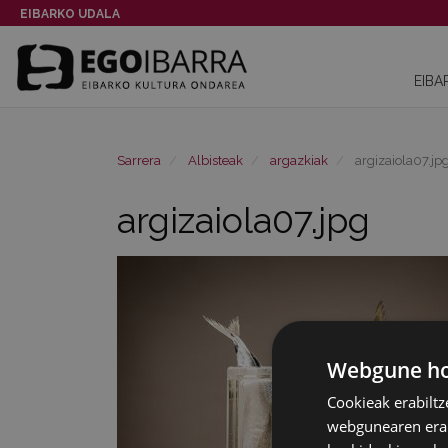
EIBARKO UDALA
EIBA
Sarrera
Albisteak
argazkiak
argizaiola07.jp
argizaiola07.jpg
Webgune hon
Cookieak erabiltz
webgunearen erabi