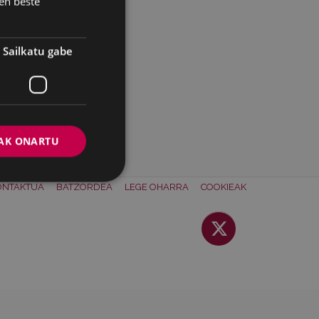
en beste
Sailkatu gabe
AK ONARTU
ONTAKTUA
BATZORDEA
LEGE OHARRA
COOKIEAK