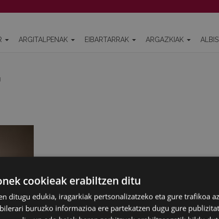
R
ARGITALPENAK
EIBARTARRAK
ARGAZKIAK
ALBI
g
ek cookieak erabiltzen ditu
en ditugu edukia, iragarkiak pertsonalizatzeko eta gure trafikoa a
lerari buruzko informazioa ere partekatzen dugu gure publizitate