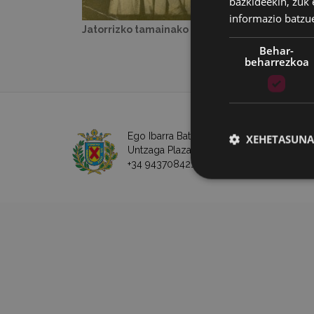
bazkideekin, zuk 
informazio batzu
Jatorrizko tamainako irudia:
36 KB
|
Ikusi
Behar-
beharrezkoa
Ego Ibarra Batzordea - Eibarko Udala
XEHETASUNA
Untzaga Plaza - 20600 Eibar
+34 943708421 -
e-posta