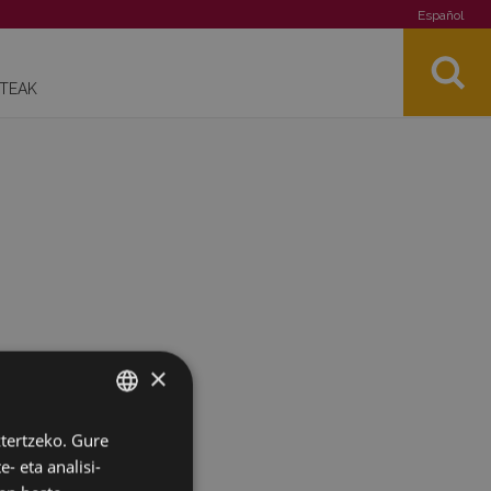
Español
STEAK
×
ztertzeko. Gure
BASQUE
- eta analisi-
SPANISH