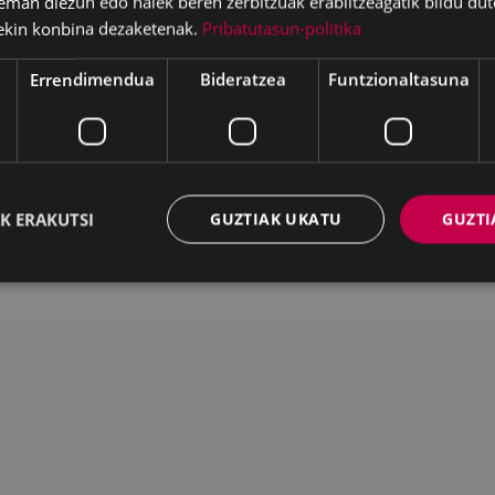
eman diezun edo haiek beren zerbitzuak erabiltzeagatik bildu dut
ekin konbina dezaketenak.
Pribatutasun-politika
Deskargatu
Errendimendua
Bideratzea
Funtzionaltasuna
WEB MAPA
IRISGARRITASUNA
K
K ERAKUTSI
GUZTIAK UKATU
GUZTI