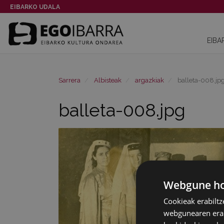
EIBARKO UDALA
EIBA
Sarrera
Albisteak
argazkiak
balleta-008.jp
balleta-008.jpg
Webgune hon
Cookieak erabiltz
webgunearen erabi