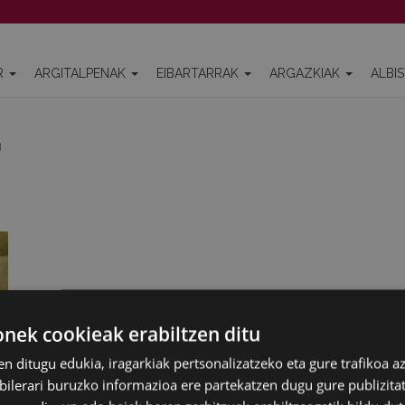
R
ARGITALPENAK
EIBARTARRAK
ARGAZKIAK
ALBI
g
ek cookieak erabiltzen ditu
en ditugu edukia, iragarkiak pertsonalizatzeko eta gure trafikoa a
lerari buruzko informazioa ere partekatzen dugu gure publizitate