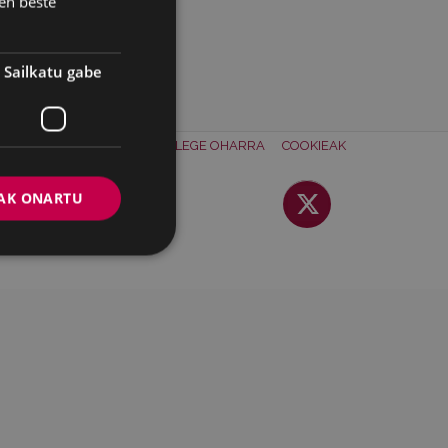
en beste
Sailkatu gabe
ONTAKTUA
BATZORDEA
LEGE OHARRA
COOKIEAK
AK ONARTU