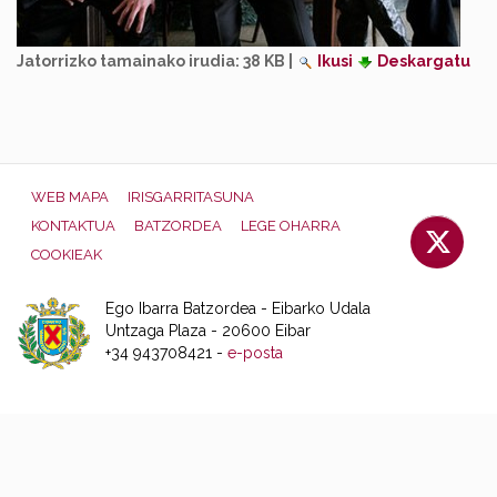
Jatorrizko tamainako irudia:
38 KB
|
Ikusi
Deskargatu
WEB MAPA
IRISGARRITASUNA
KONTAKTUA
BATZORDEA
LEGE OHARRA
COOKIEAK
Ego Ibarra Batzordea - Eibarko Udala
Untzaga Plaza - 20600 Eibar
+34 943708421 -
e-posta