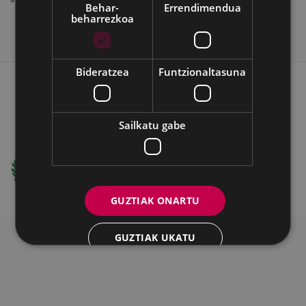
Behar-
Errendimendua
beharrezkoa
Bideratzea
Funtzionaltasuna
WEB MAPA
IRISGARRITASUNA
KONTAKTUA
BATZORDEA
LEGE OHARRA
COOKIEAK
Sailkatu gabe
Ego Ibarra Batzordea - Eibarko Udala
Untzaga Plaza - 20600 Eibar
+34 943708421 -
e-posta
GUZTIAK ONARTU
GUZTIAK UKATU
XEHETASUNAK ERAKUTSI