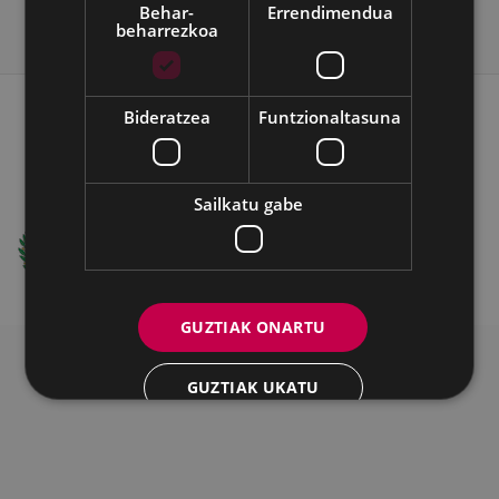
Behar-
Errendimendua
beharrezkoa
WEB MAPA
IRISGARRITASUNA
Bideratzea
Funtzionaltasuna
KONTAKTUA
BATZORDEA
LEGE OHARRA
COOKIEAK
Sailkatu gabe
Ego Ibarra Batzordea - Eibarko Udala
Untzaga Plaza - 20600 Eibar
+34 943708421 -
e-posta
GUZTIAK ONARTU
GUZTIAK UKATU
XEHETASUNAK ERAKUTSI