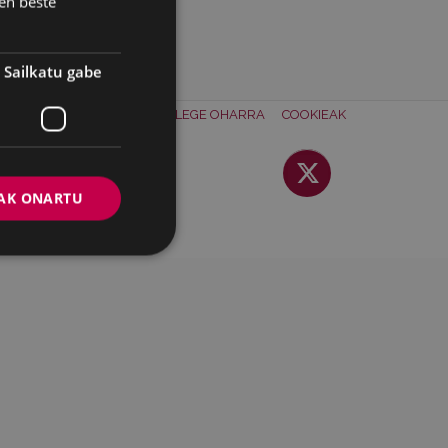
en beste
Sailkatu gabe
ONTAKTUA
BATZORDEA
LEGE OHARRA
COOKIEAK
AK ONARTU