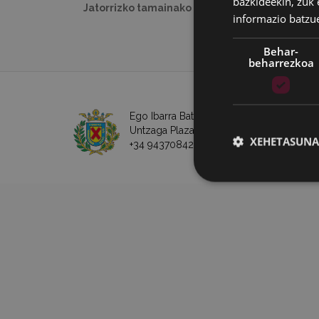
bazkideekin, zuk 
Jatorrizko tamainako irudia:
10 KB
|
Ikusi
informazio batzu
Behar-
beharrezkoa
Ego Ibarra Batzordea - Eibarko Udala
Untzaga Plaza - 20600 Eibar
XEHETASUNA
+34 943708421 -
e-posta