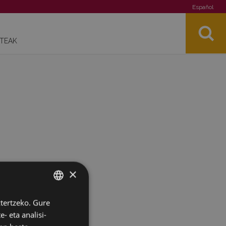
Español
STEAK
×
ztertzeko. Gure
BASQUE
- eta analisi-
SPANISH