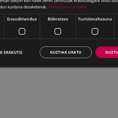
eman diezun edo haiek beren zerbitzuak erabiltzeagatik bildu dut
Deskargatu
ekin konbina dezaketenak.
Pribatutasun-politika
Errendimendua
Bideratzea
Funtzionaltasuna
WEB MAPA
IRISGARRITASUNA
K
K ERAKUTSI
GUZTIAK UKATU
GUZTI