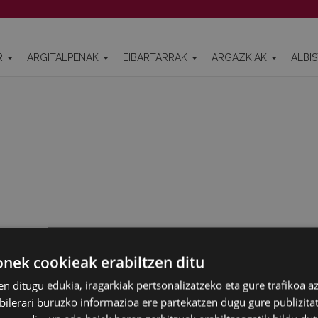
R
ARGITALPENAK
EIBARTARRAK
ARGAZKIAK
ALBI
ek cookieak erabiltzen ditu
en ditugu edukia, iragarkiak pertsonalizatzeko eta gure trafikoa a
lerari buruzko informazioa ere partekatzen dugu gure publizitate