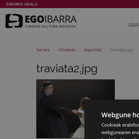
EIBARKO UDALA
EIBA
Sarrera
Albisteak
argazkiak
traviata2.jpg
traviata2.jpg
Webgune hon
Cookieak erabiltz
webgunearen erabi