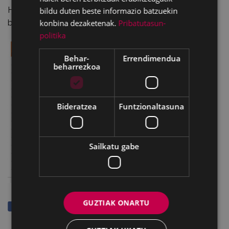
Hala ere, adi ordutegiarekin. Hona hemen egun
bildu duten beste informazio batzuekin
konbina dezaketenak.
Pribatutasun-
bakoitzean zer, non eta zer ordutan:
politika
Behar-
Errendimendua
beharrezkoa
Bideratzea
Funtzionaltasuna
Sailkatu gabe
GUZTIAK ONARTU
Partekatu