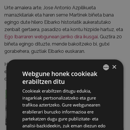
Urte amaiera arte, Jose Antonio Azpilikueta
marrazkilariak eta haren seme Martinek biñeta bana
egingo dute hilero Eibarko historiatik aukeratutako
zenbait gertaera, pasadizo eta kontu hizpide hartuz, eta
Ego Ibarraren webgunean jarriko dira ikusgai
. Guztira 20
biñeta egingo dituzte, mende bakoitzeko bi, gutxi
gorabehera, guztiak Eibarko euskaran.
Herriaren historiaren parte diren gertaerak gogora
×
ekartzeko, zeintzuk egokiago eibartarren umorea hain
Webgune honek cookieak
ondo manejatzen duten marrazkilariak baino.
erabiltzen ditu
BASQUE
Cookieak erabiltzen ditugu edukia,
SPANISH
iragarkiak pertsonalizatzeko eta gure
trafikoa aztertzeko. Gure webgunearen
erabilerari buruzko informazioa ere
partekatzen dugu gure publizitate- eta
analisi-bazkideekin, zuk eman diezun edo