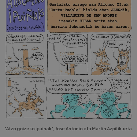
"Atzo goizeko ipuinak", Jose Antonio eta Martin Azpilikueta