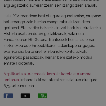
argi lagatzeko aurrerantzean zein izango ziren arauak.
Hala, XIV. mendean hasi eta gure egunetaraino, errepaso
bat emango zaio herrian esanguratsuak izan diren
gertaerei. Eta ez dira bakarrik aintzat hartuko letra larriko
Historia osatzen duten gertakizunak, hala nola
Fundazioaren Hiri Gutuna, frantsesek herriari su eman
ziotenekoa edo Errepublikaren aldarrikapena; gogora
ekarriko dira baita ere herri-barruko kontu txikiak,
eguneroko pasadizoak, herriari bere izateko modua
ematen diotenak.
Azpilikueta aita-semeak, komikiz komiki eta umore
tantanka
, irribarre txiki bat ateratzen saiatuko dira gure
675. urteurrenean.
Partekatu