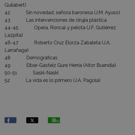
Guilabert)
42 Sin novedad, señora baronesa (J.M. Ayuso)
43 Las intervenciones de cirujía plástica
44-45 Opera, Roncal y pelota (J.F. Gutiérrez
Lazpita)
46-47 Roberto Cruz Elorza Zabaleta (J.A.
Larrañaga)
48 Demográficas
49 Eibar-Gasteiz Gure Herria (Aitor Buendia)
50-51 Saski-Naski
52 La vida es lo primero (J.A. Pagola)
Partekatu