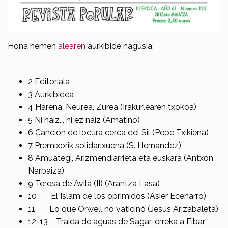
Hona hemen
alearen
aurkibide nagusia:
2 Editoriala
3 Aurkibidea
4 Harena, Neurea, Zurea (Irakurlearen txokoa)
5 Ni naiz... ni ez naiz (Amatiño)
6 Canción de locura cerca del Sil (Pepe Txikiena)
7 Premixorik solidarixuena (S. Hernandez)
8 Amuategi, Arizmendiarrieta eta euskara (Antxon
Narbaiza)
9 Teresa de Avila (II) (Arantza Lasa)
10 El Islam de los oprimidos (Asier Ecenarro)
11 Lo que Orwell no vaticinó (Jesus Arizabaleta)
12-13 Traida de aguas de Sagar-erreka a Eibar