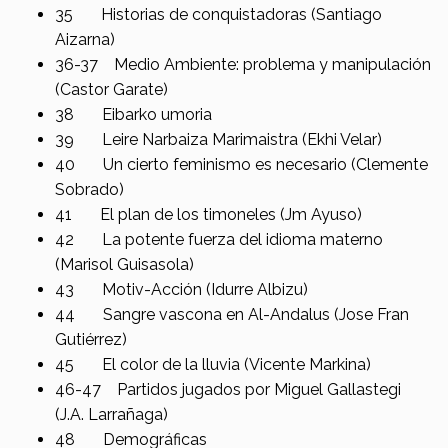
35 Historias de conquistadoras (Santiago
Aizarna)
36-37 Medio Ambiente: problema y manipulación
(Castor Garate)
38 Eibarko umoria
39 Leire Narbaiza Marimaistra (Ekhi Velar)
40 Un cierto feminismo es necesario (Clemente
Sobrado)
41 El plan de los timoneles (Jm Ayuso)
42 La potente fuerza del idioma materno
(Marisol Guisasola)
43 Motiv-Acción (Idurre Albizu)
44 Sangre vascona en Al-Andalus (Jose Fran
Gutiérrez)
45 El color de la lluvia (Vicente Markina)
46-47 Partidos jugados por Miguel Gallastegi
(J.A. Larrañaga)
48 Demográficas