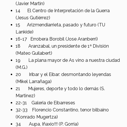
(Javier Martin)
14 El Centro de Interpretación de la Guerra
(Jesus Gutiérrez)
15 Arizmendiarrieta, pasado y futuro (TU
Lankide)
16-17 Errobera Borobil (Jose Aranberri)
18 Aranzabal, un presidente de 1ª División
(Mateo Guilabert)
19 La plana mayor de As vino a nuestra ciudad
(M.G.)
20 Iribar y el Eibar: desmontando leyendas
(Mikel Larrañaga)
21 Mujeres, deporte y todo lo demás (S.
Martinez)
22-31 Galeria de Eibarreses
32-33 Florencio Constantino, tenor bilbaino
(Konrado Mugertza)
34 Aupa, Iñaxio!!! (P. Gorria)