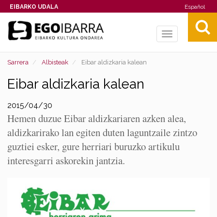
EIBARKO UDALA
Español
Toggle
navigation
Sarrera
Albisteak
Eibar aldizkaria kalean
Eibar aldizkaria kalean
2015/04/30
Hemen duzue Eibar aldizkariaren azken alea,
aldizkarirako lan egiten duten laguntzaile zintzo
guztiei esker, gure herriari buruzko artikulu
interesgarri askorekin jantzia.