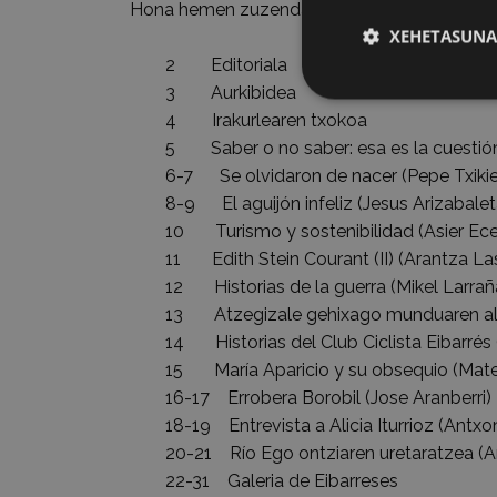
Hona hemen zuzendariaren agurreko azken a
XEHETASUNA
2 Editoriala
3 Aurkibidea
4 Irakurlearen txokoa
5 Saber o no saber: esa es la cuestión
6-7 Se olvidaron de nacer (Pepe Txik
8-9 El aguijón infeliz (Jesus Arizabalet
10 Turismo y sostenibilidad (Asier Ece
11 Edith Stein Courant (II) (Arantza La
12 Historias de la guerra (Mikel Larrañ
13 Atzegizale gehixago munduaren alde
14 Historias del Club Ciclista Eibarrés (
15 María Aparicio y su obsequio (Mateo
16-17 Errobera Borobil (Jose Aranberri)
18-19 Entrevista a Alicia Iturrioz (Antxon
20-21 Río Ego ontziaren uretaratzea (An
22-31 Galeria de Eibarreses