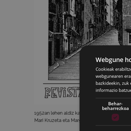
Webgune hon
Cookieak erabiltz
webgunearen erabi
bazkideekin, zuk 
informazio batzu
Behar-
beharrezkoa
1952an lehen aldiz kaleratu zenetik Eibar aldiz
Mari Kruzeta eta Margarita Olañeta.