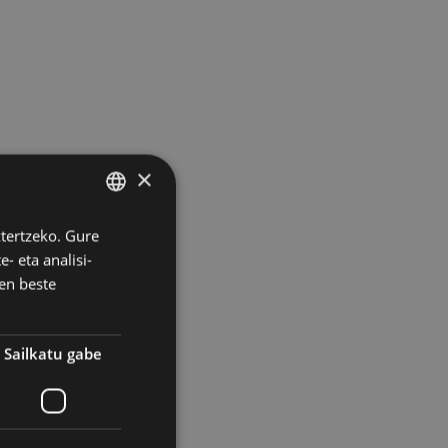
×
ztertzeko. Gure
BASQUE
- eta analisi-
SPANISH
en beste
Sailkatu gabe
Jose