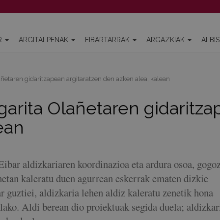
R
ARGITALPENAK
EIBARTARRAK
ARGAZKIAK
ALBI
añetaren gidaritzapean argitaratzen den azken alea, kalean
rgarita Olañetaren gidaritz
ean
ibar aldizkariaren koordinazioa eta ardura osoa, gogoz
etan kaleratu duen agurrean eskerrak ematen dizkie
ar guztiei, aldizkaria lehen aldiz kaleratu zenetik hona
lako. Aldi berean dio proiektuak segida duela; aldizkar