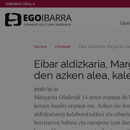
EIBARKO UDALA
EIBA
Sarrera
Albisteak
Eibar aldizkaria, Margarita Ol
Eibar aldizkaria, Ma
den azken alea, kal
2016/11/11
Margarita Olañetak 14 urtez eraman du E
kemen handiz eraman ere. Azken ale hon
aldizkariaren kolaboratzaileei eta eibart
herritarren babesa eta onespena izan due