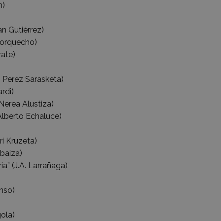
n)
 Gutiérrez)
Morquecho)
 Garate)
Perez Sarasketa)
rdi)
erea Alustiza)
berto Echaluce)
 Kruzeta)
baiza)
 (J.A. Larrañaga)
nso)
ola)