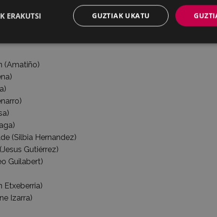
learen (
PDFan osorik
) aurkibide nagusia:
K ERAKUTSI
GUZTIAK UKATU
GUZTI
 (Amatiño)
iena)
a)
narro)
sa)
aga)
 (Silbia Hernandez)
Jesus Gutiérrez)
 Guilabert)
 Etxeberria)
e Izarra)