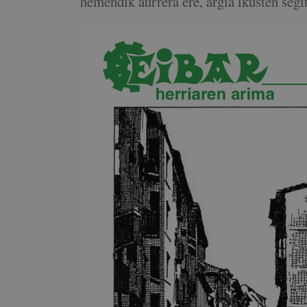
hemendik aurrera ere, argia ikusten segi