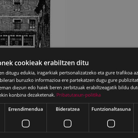
ek cookieak erabiltzen ditu
en ditugu edukia, iragarkiak pertsonalizatzeko eta gure trafikoa a
lerari buruzko informazioa ere partekatzen dugu gure publizitate
eman diezun edo haiek beren zerbitzuak erabiltzeagatik bildu dut
ekin konbina dezaketenak.
Pribatutasun-politika
Errendimendua
Bideratzea
Funtzionaltasuna
kariak hiru zuzendari izan ditu historian zehar: Pedro Zelaia, 