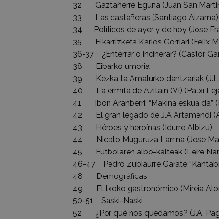
32 Gaztañerre Eguna (Juan San Marti
33 Las castañeras (Santiago Aizarna)
34 Políticos de ayer y de hoy (Jose Fran
35 Elkarrizketa Karlos Gorriari (Felix 
36-37 ¿Enterrar o incinerar? (Castor
38 Eibarko umoria
39 Kezka ta Amalurko dantzariak (J.L. 
40 La ermita de Azitain (VI) (Patxi Leja
41 Ibon Aranberri: “Makina eskua da” (N
42 El gran legado de J.A Artamendi (Al
43 Héroes y heroínas (Idurre Albizu)
44 Niceto Muguruza Larrina (Jose Mari
45 Futbolaren albo-kalteak (Leire Nar
46-47 Pedro Zubiaurre Garate “Kantabria”
48 Demográficas
49 El txoko gastronómico (Mireia Alo
50-51 Saski-Naski
52 ¿Por qué nos quedamos? (J.A. Pag