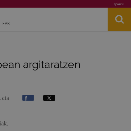
Español
STEAK
apean argitaratzen
 eta
iak,