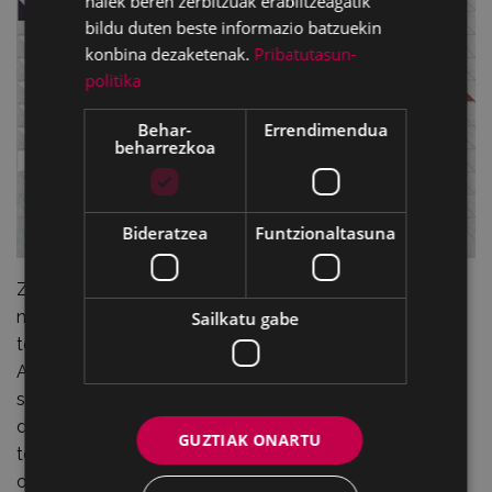
haiek beren zerbitzuak erabiltzeagatik
bildu duten beste informazio batzuekin
konbina dezaketenak.
Pribatutasun-
politika
Behar-
Errendimendua
beharrezkoa
Bideratzea
Funtzionaltasuna
Zortzi tailer izango dira goizean zehar, eta helburu
nagusia, tailer praktiko eta jostagarri horiei esker, jendea
Sailkatu gabe
teknologia berrietara gerturatzean datza. Aurrenak,
Arquimaña taldeak, tailer bitan, mundu txiki elurtu bat
sartu nahi du kristalezko bola batean fabrikazio
digitaleko erremintekin. Paola Quimerans artistak
GUZTIAK ONARTU
teknologia berrietara hurbildu nahi du ehungintza eta
oinarrizko elektronika ikasi hurrengo tailer bietan.