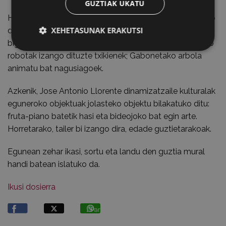
GUZTIAK UKATU
Hirugarrena, Mar Delgado izango da. Tailer bi antolatuko
XEHETASUNAK ERAKUTSI
ditu, bata 5 urtetik 10 urte bitarteko umeendako, eta
bigarrena 11tik 16 urte bitarteko gazteentzat. Paperezko
robotak izango dituzte txikienek; Gabonetako arbola
animatu bat nagusiagoek.
Azkenik, Jose Antonio Llorente dinamizatzaile kulturalak
eguneroko objektuak jolasteko objektu bilakatuko ditu:
fruta-piano batetik hasi eta bideojoko bat egin arte.
Horretarako, tailer bi izango dira, edade guztietarakoak.
Egunean zehar ikasi, sortu eta landu den guztia mural
handi batean islatuko da.
Ikusi dosierra
Partekatu