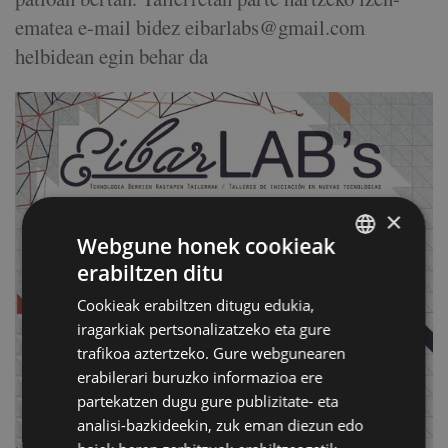
ematea e-mail bidez eibarlabs@gmail.com
helbidean egin behar da
×
Webgune honek cookieak
erabiltzen ditu
BASQUE
Cookieak erabiltzen ditugu edukia,
SPANISH
iragarkiak pertsonalizatzeko eta gure
trafikoa aztertzeko. Gure webgunearen
erabilerari buruzko informazioa ere
partekatzen dugu gure publizitate- eta
analisi-bazkideekin, zuk eman diezun edo