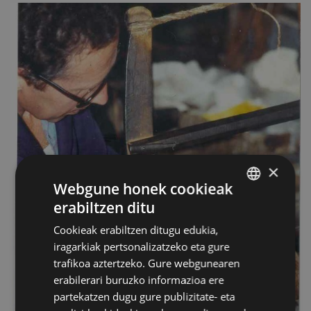
×
Webgune honek cookieak
erabiltzen ditu
BASQUE
Cookieak erabiltzen ditugu edukia,
SPANISH
iragarkiak pertsonalizatzeko eta gure
trafikoa aztertzeko. Gure webgunearen
erabilerari buruzko informazioa ere
partekatzen dugu gure publizitate- eta