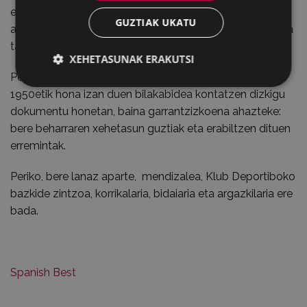
eskopetarik onenetarikoak egiten ditu izenez sekula
GUZTIAK UKATU
aldatu ez duen eta izena bera marka bilakatu duen arma
tailer honek.
XEHETASUNAK ERAKUTSI
Periko Iriondok tailerraren historia eta armagintzak
1950etik hona izan duen bilakabidea kontatzen dizkigu
dokumentu honetan, baina garrantzizkoena ahazteke:
bere beharraren xehetasun guztiak eta erabiltzen dituen
erremintak.
Periko, bere lanaz aparte, mendizalea, Klub Deportiboko
bazkide zintzoa, korrikalaria, bidaiaria eta argazkilaria ere
bada.
Spanish Best