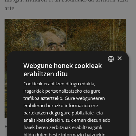
arte.
×
Webgune honek cookieak
erabiltzen ditu
BASQUE
Cookieak erabiltzen ditugu edukia,
SPANISH
iragarkiak pertsonalizatzeko eta gure
trafikoa aztertzeko. Gure webgunearen
erabilerari buruzko informazioa ere
partekatzen dugu gure publizitate- eta
analisi-bazkideekin, zuk eman diezun edo
haiek beren zerbitzuak erabiltzeagatik
Fernando Beorlegiren autoerretratua
bildu duten beste informazio batzuekin