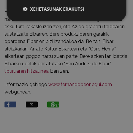
XEHETASUNAK ERAKUTSI
Fernando Beorleguik Debako Eskolaren sorreran parte
hartu zuen, Oteizak hala eskatuta. Pintura, grabatu eta
eskultura irakasle izan zen, eta Azido grabatu taldearen
sustatzaile Eibarren. Bere produkzioaren garairik
oparoena Eibarren bizi izandakoa da. Bertan, Eibar
aldizkarian, Arrate Kultur Elkartean eta “Gure Herria”
elkartean gogoz hartu zuen parte. Bere azken lan idatzia
Eibarko udalak editatutako “San Andres de Eibar”
liburuaren hitzaurrea
izan zen.
Informazio gehiago
www.fernandobeorlegui.com
webgunean.
Partekatu