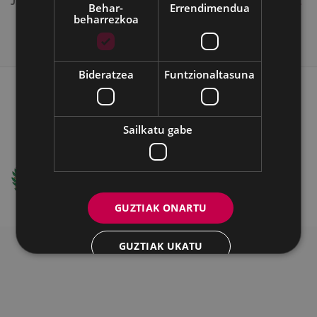
Jatorrizko tamainako irudia:
20 KB
|
Ikusi
Deskargatu
Behar-
Errendimendua
beharrezkoa
Bideratzea
Funtzionaltasuna
WEB MAPA
IRISGARRITASUNA
KONTAKTUA
BATZORDEA
LEGE OHARRA
COOKIEAK
Sailkatu gabe
Ego Ibarra Batzordea - Eibarko Udala
Untzaga Plaza - 20600 Eibar
+34 943708421 -
e-posta
GUZTIAK ONARTU
GUZTIAK UKATU
XEHETASUNAK ERAKUTSI