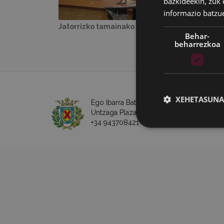
bazkideekin, zuk 
informazio batzu
Jatorrizko tamainako irudia:
21 KB
|
Ikusi
Behar-
beharrezkoa
XEHETASUNA
Ego Ibarra Batzordea - Eibarko Udala
Untzaga Plaza - 20600 Eibar
+34 943708421 -
e-posta