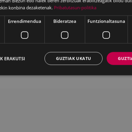
eman diezun edo haiek beren zerbitzuak erabiltzeagatik bildu dut
ekin konbina dezaketenak.
Pribatutasun-politika
Deskargatu
Errendimendua
Bideratzea
Funtzionaltasuna
WEB MAPA
IRISGARRITASUNA
K
K ERAKUTSI
GUZTIAK UKATU
GUZTI