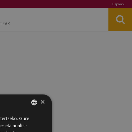
Español
STEAK
×
ztertzeko. Gure
BASQUE
- eta analisi-
SPANISH