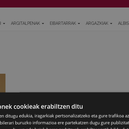
R
ARGITALPENAK
EIBARTARRAK
ARGAZKIAK
ALBI
ek cookieak erabiltzen ditu
en ditugu edukia, iragarkiak pertsonalizatzeko eta gure trafikoa a
lerari buruzko informazioa ere partekatzen dugu gure publizitate