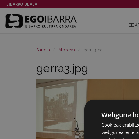
EIBARKO UDALA
EIBA
Sarrera
Albisteak
gerra3.jpg
gerra3.jpg
Webgune hon
Cookieak erabiltz
webgunearen erabi