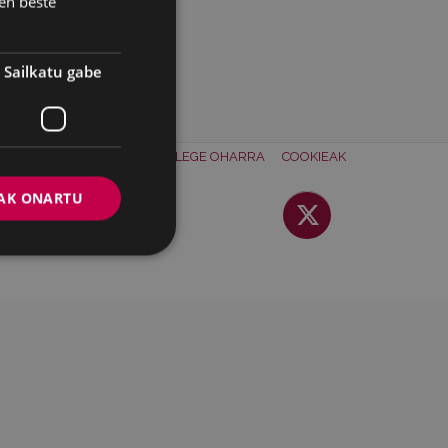
en beste
Sailkatu gabe
ONTAKTUA
BATZORDEA
LEGE OHARRA
COOKIEAK
AK ONARTU