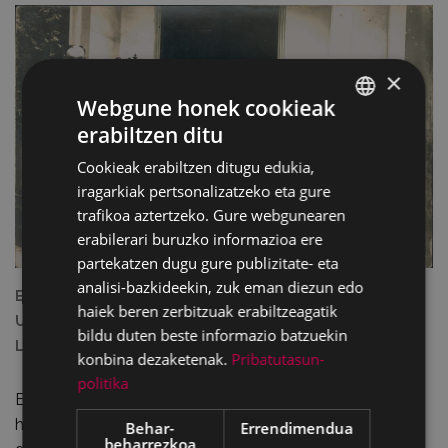
×
Webgune honek cookieak
erabiltzen ditu
BASQUE
Cookieak erabiltzen ditugu edukia,
SPANISH
iragarkiak pertsonalizatzeko eta gure
trafikoa aztertzeko. Gure webgunearen
erabilerari buruzko informazioa ere
partekatzen dugu gure publizitate- eta
analisi-bazkideekin, zuk eman diezun edo
Eibarri “hiri” titulua eman zioteneko argazkia (Prieto,
haiek beren zerbitzuak erabiltzeagatik
Unamuno, Telleria alkatea, De los Toyos, Queipo de
bildu duten beste informazio batzuekin
Llano…) Argazkia: Eibarko Udal Artxiboa (Ojanguren)
konbina dezaketenak.
Pribatutasun-
politika
Eibarko ikerlariak gaiaren inguruan egin duen erreseinan
hauxe jaso du: “Eibarko hiriak Historian zehar bizi izan
Behar-
Errendimendua
beharrezkoa