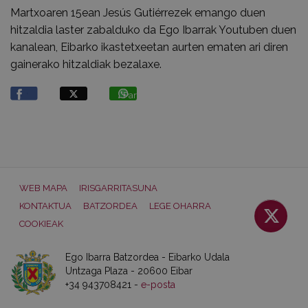
Martxoaren 15ean Jesús Gutiérrezek emango duen
hitzaldia laster zabalduko da Ego Ibarrak Youtuben duen
kanalean, Eibarko ikastetxeetan aurten ematen ari diren
gainerako hitzaldiak bezalaxe.
Partekatu
WEB MAPA
IRISGARRITASUNA
KONTAKTUA
BATZORDEA
LEGE OHARRA
COOKIEAK
Ego Ibarra Batzordea - Eibarko Udala
Untzaga Plaza - 20600 Eibar
+34 943708421 -
e-posta