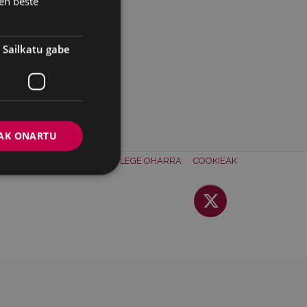
en beste
Sailkatu gabe
AK ONARTU
ONTAKTUA
BATZORDEA
LEGE OHARRA
COOKIEAK