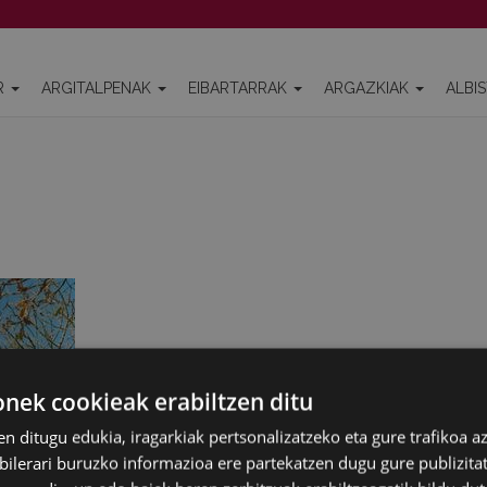
R
ARGITALPENAK
EIBARTARRAK
ARGAZKIAK
ALBI
ek cookieak erabiltzen ditu
en ditugu edukia, iragarkiak pertsonalizatzeko eta gure trafikoa a
lerari buruzko informazioa ere partekatzen dugu gure publizitate