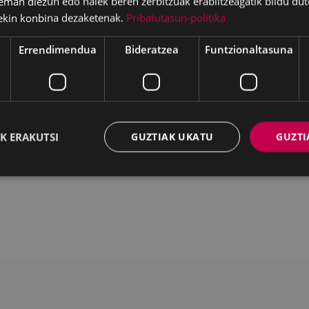
eman diezun edo haiek beren zerbitzuak erabiltzeagatik bildu dut
ekin konbina dezaketenak.
Pribatutasun-politika
Errendimendua
Bideratzea
Funtzionaltasuna
Deskargatu
K ERAKUTSI
GUZTIAK UKATU
GUZTI
WEB MAPA
IRISGARRITASUNA
K