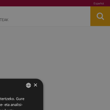
Español
STEAK
×
ztertzeko. Gure
BASQUE
- eta analisi-
SPANISH