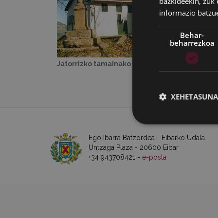
bazkideekin, zuk 
informazio batzu
Behar-
beharrezkoa
Jatorrizko tamainako irudia:
33 KB
|
Ikusi
XEHETASUNA
Ego Ibarra Batzordea - Eibarko Udala
Untzaga Plaza - 20600 Eibar
+34 943708421 -
e-posta