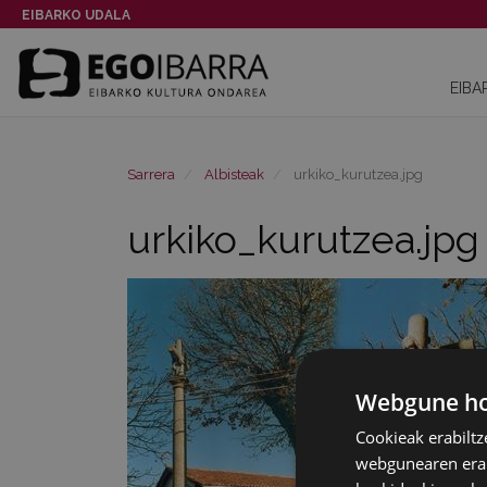
EIBARKO UDALA
EIBA
Sarrera
Albisteak
urkiko_kurutzea.jpg
urkiko_kurutzea.jpg
Webgune hon
Cookieak erabiltz
webgunearen erabi