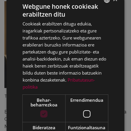
Webgune honek cookieak
erabiltzen ditu
BASQUE
Cookieak erabiltzen ditugu edukia,
SPANISH
iragarkiak pertsonalizatzeko eta gure
trafikoa aztertzeko. Gure webgunearen
erabilerari buruzko informazioa ere
partekatzen dugu gure publizitate- eta
analisi-bazkideekin, zuk eman diezun edo
haiek beren zerbitzuak erabiltzeagatik
bildu duten beste informazio batzuekin
konbina dezaketenak.
Pribatutasun-
politika
Tomás Arrieta, Argazkia: Noticias de Alava
Behar-
Errendimendua
beharrezkoa
Elizbarrutiko Idazkaritza Sozialak antolatuta, Inmaculada
Gallastegui katedradunak “Krisi Ekonomikoa eta Lan
Merkatuan duen eragina”z hitz egingo du; Tomas Arrieta
Bideratzea
Funtzionaltasuna