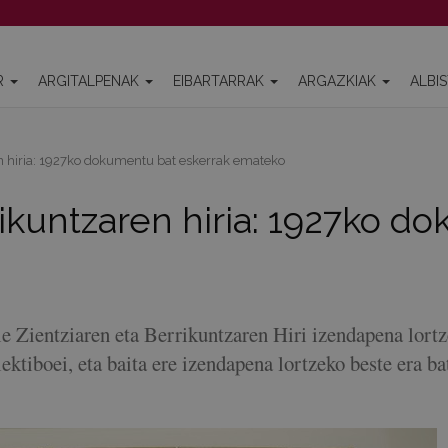
R
ARGITALPENAK
EIBARTARRAK
ARGAZKIAK
ALBI
n hiria: 1927ko dokumentu bat eskerrak emateko
rikuntzaren hiria: 1927ko d
e Zientziaren eta Berrikuntzaren Hiri izendapena lort
ektiboei, eta baita ere izendapena lortzeko beste era ba