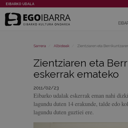
EIBARKO UDALA
EIBA
Sarrera
Albisteak
Zientziaren eta Berrikuntzare
Zientziaren eta Ber
eskerrak emateko
2011/02/23
Eibarko udalak eskerrak eman nahi dizki
lagundu duten 14 erakunde, talde edo kol
lagundu duten guztiei ere.