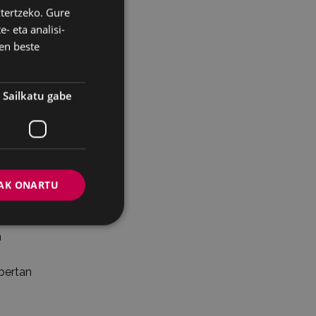
ztertzeko. Gure
BASQUE
- eta analisi-
SPANISH
en beste
en
Sailkatu gabe
dea,
en
ako
AK ONARTU
an
n
 bertan