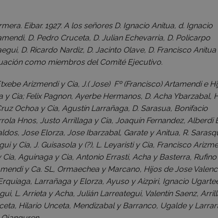
mera. Eibar. 1927. A los señores D. Ignacio Anitua, d. Ignacio
mendi, D. Pedro Cruceta, D. Julian Echevarria, D. Policarpo
egui, D. Ricardo Nardiz, D. Jacinto Olave, D. Francisco Anitua 
ctuación como miembros del Comité Ejecutivo.
xebe Arizmendi y Cia, J.( Jose) Fº (Francisco) Artamendi e Hi
ola y Cia; Felix Pagnon, Ayerbe Hermanos, D. Acha Ybarzabal, H
uz Ochoa y Cia, Agustín Larrañaga, D. Sarasua, Bonifacio
urrola Hnos, Justo Arrillaga y Cia, Joaquín Fernandez, Alberdi
ldos, Jose Elorza, Jose Ibarzabal, Garate y Anitua, R. Sarasq
y Cia, J. Guisasola y (?), L. Leyaristi y Cia, Francisco Arizme
 Cia, Aguinaga y Cia, Antonio Errasti, Acha y Basterra, Rufino
rtamendi y Ca. SL, Ormaechea y Marcano, Hijos de Jose Valenc
Erquiaga, Larrañaga y Elorza, Ayuso y Aizpiri, Ignacio Ugarte
gui, L. Arrieta y Acha, Julián Larreategui, Valentín Saenz, Arril
anceta, Hilario Unceta, Mendizabal y Barranco, Ugalde y Larrar
 Ojanguren.