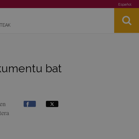
Español
STEAK
okumentu bat
zen
tera