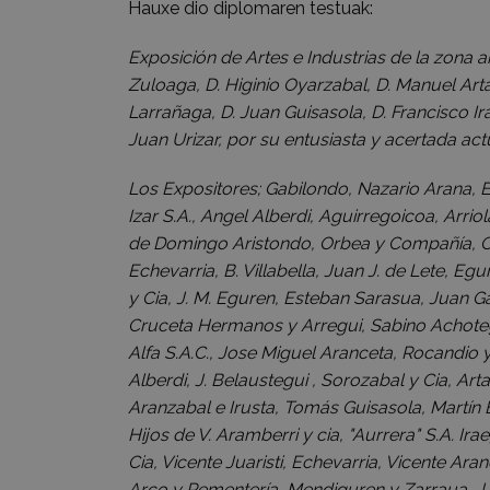
Hauxe dio diplomaren testuak:
Exposición de Artes e Industrias de la zona ar
Zuloaga, D. Higinio Oyarzabal, D. Manuel Arta
Larrañaga, D. Juan Guisasola, D. Francisco Ira
Juan Urizar, por su entusiasta y acertada a
Los Expositores; Gabilondo, Nazario Arana, Et
Izar S.A., Angel Alberdi, Aguirregoicoa, Arri
de Domingo Aristondo, Orbea y Compañía, Cr
Echevarria, B. Villabella, Juan J. de Lete, Eg
y Cia, J. M. Eguren, Esteban Sarasua, Juan Ga
Cruceta Hermanos y Arregui, Sabino Achotegui 
Alfa S.A.C., Jose Miguel Aranceta, Rocandio y
Alberdi, J. Belaustegui , Sorozabal y Cia, A
Aranzabal e Irusta, Tomás Guisasola, Martín 
Hijos de V. Aramberri y cia, "Aurrera" S.A. Irae
Cia, Vicente Juaristi, Echevarria, Vicente Ar
Arco y Rementería, Mendiguren y Zarraua, J.