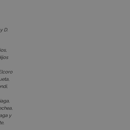
y D.
jos,
ijos
 Elcoro
ueta,
ndi,
iaga,
echea,
laga y
te,