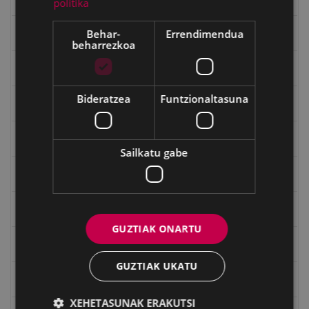
politika
Behar-
Errendimendua
Gerra Zibilaren Interpretazio Zentroa
beharrezkoa
Gerrako umeak
Bideratzea
Funtzionaltasuna
Historia
Ignacio Zuloaga (1870-2020)
Sailkatu gabe
Ignazio Zuloagaren margolanak Eibarko dendetan
Indalecio Ojanguren, Gipuzkoako Foru Aldundia
GUZTIAK ONARTU
Juan Antonio Palacios HARRIA
GUZTIAK UKATU
Julen Zabaletaren marrazkiak
XEHETASUNAK ERAKUTSI