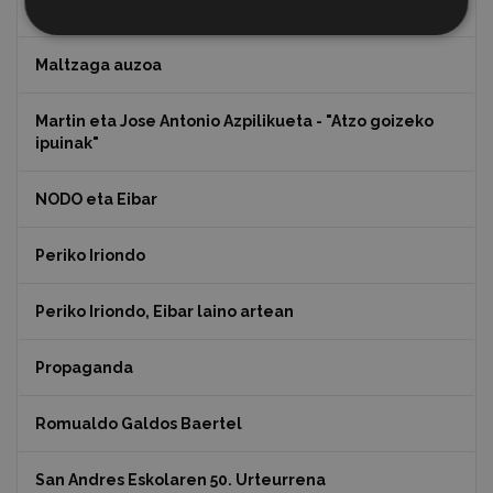
Koko Dantzak
Maltzaga auzoa
Martin eta Jose Antonio Azpilikueta - "Atzo goizeko
ipuinak"
NODO eta Eibar
Periko Iriondo
Periko Iriondo, Eibar laino artean
Propaganda
Romualdo Galdos Baertel
San Andres Eskolaren 50. Urteurrena