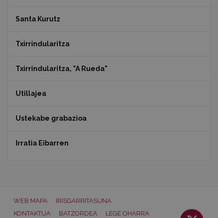
Santa Kurutz
Txirrindularitza
Txirrindularitza, "A Rueda"
Utillajea
Ustekabe grabazioa
Irratia Eibarren
WEB MAPA
IRISGARRITASUNA
KONTAKTUA
BATZORDEA
LEGE OHARRA