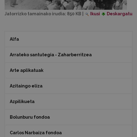
Jatorrizko tamainako irudia:
850 KB
|
Ikusi
Deskargatu
Alfa
Arrateko santutegia - Zaharberritzea
Arte aplikatuak
Azitaingo eliza
Azpilikueta
Bolunburu fondoa
Carlos Narbaiza fondoa