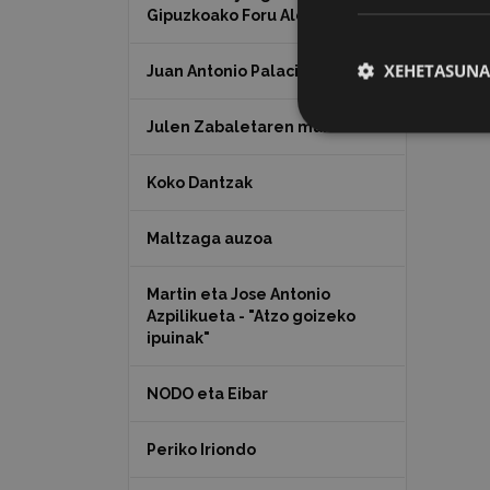
Gipuzkoako Foru Aldundia
XEHETASUNA
Juan Antonio Palacios HARRIA
Julen Zabaletaren marrazkiak
Koko Dantzak
Maltzaga auzoa
Martin eta Jose Antonio
Azpilikueta - "Atzo goizeko
ipuinak"
NODO eta Eibar
Periko Iriondo