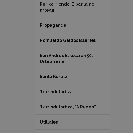
Periko Iriondo, Eibar laino
artean
Propaganda
Romualdo Galdos Baertel
San Andres Eskolaren 50.
Urteurrena
Santa Kurutz
Txirrindularitza
Txirrindularitza, "A Rueda"
Utillajea