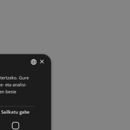
×
ztertzeko. Gure
BASQUE
- eta analisi-
SPANISH
en beste
Sailkatu gabe