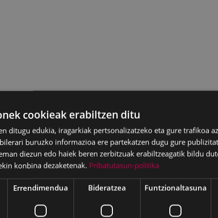
ek cookieak erabiltzen ditu
en ditugu edukia, iragarkiak pertsonalizatzeko eta gure trafikoa a
lerari buruzko informazioa ere partekatzen dugu gure publizitate
eman diezun edo haiek beren zerbitzuak erabiltzeagatik bildu dut
ekin konbina dezaketenak.
Pribatutasun-politika
Errendimendua
Bideratzea
Funtzionaltasuna