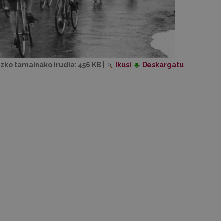
izko tamainako irudia:
456 KB
|
Ikusi
Deskargatu