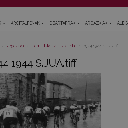
R
ARGITALPENAK
EIBARTARRAK
ARGAZKIAK
ALBI
Argazkiak
Txirrindularitza, "A Rueda"
1944 1944 S.JUA.tiff
44 1944 S.JUA.tiff