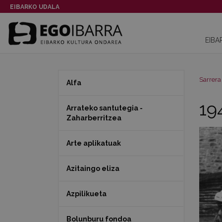
EIBARKO UDALA
EIBA
Sarrera
Alfa
19
Arrateko santutegia -
Zaharberritzea
Arte aplikatuak
Azitaingo eliza
Azpilikueta
Bolunburu fondoa