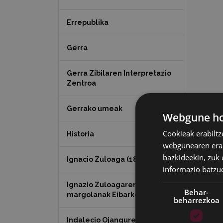
Errepublika
Gerra
Gerra Zibilaren Interpretazio
Zentroa
Gerrako umeak
Webgune hon
Cookieak erabiltz
Historia
webgunearen erabi
bazkideekin, zuk 
Ignacio Zuloaga (1870-2020)
informazio batzu
Ignazio Zuloagaren
Behar-
margolanak Eibarko dendetan
beharrezkoa
Indalecio Ojanguren,