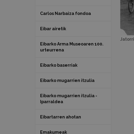
Carlos Narbaiza fondoa
Eibar airetik
Jatorr
Eibarko Arma Museoaren 100.
urteurrena
Eibarko baserriak
Eibarko mugarrien itzulia
Eibarko mugarrien itzulia -
Iparraldea
Eibartarren ahotan
Emakumeak