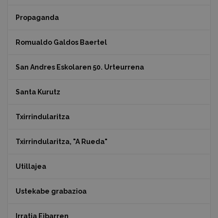
Propaganda
Romualdo Galdos Baertel
San Andres Eskolaren 50. Urteurrena
Santa Kurutz
Txirrindularitza
Txirrindularitza, "A Rueda"
Utillajea
Ustekabe grabazioa
Irratia Eibarren