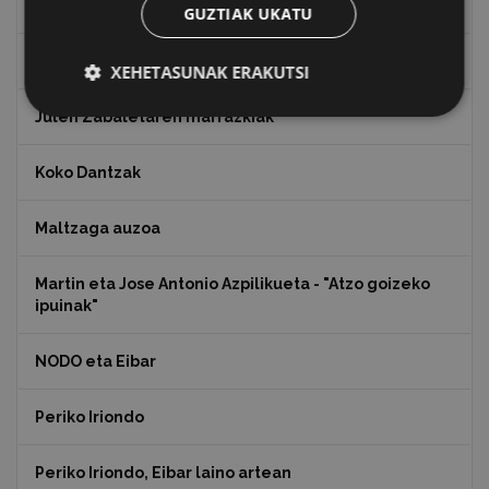
Indalecio Ojanguren, Gipuzkoako Foru Aldundia
GUZTIAK UKATU
Juan Antonio Palacios HARRIA
XEHETASUNAK ERAKUTSI
Julen Zabaletaren marrazkiak
Koko Dantzak
Maltzaga auzoa
Martin eta Jose Antonio Azpilikueta - "Atzo goizeko
ipuinak"
NODO eta Eibar
Periko Iriondo
Periko Iriondo, Eibar laino artean