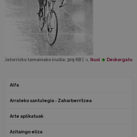
Jatorrizko tamainako irudia:
309 KB
|
Ikusi
Deskargatu
Alfa
Arrateko santutegia - Zaharberritzea
Arte aplikatuak
Azitaingo eliza