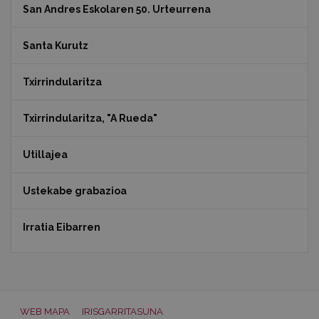
San Andres Eskolaren 50. Urteurrena
Santa Kurutz
Txirrindularitza
Txirrindularitza, "A Rueda"
Utillajea
Ustekabe grabazioa
Irratia Eibarren
WEB MAPA
IRISGARRITASUNA