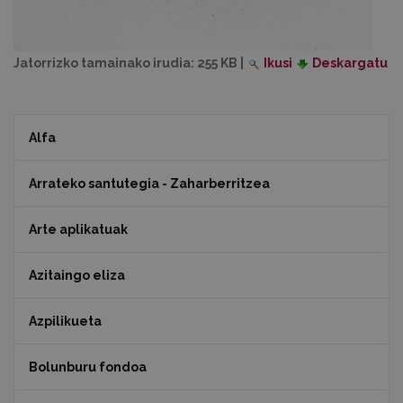
Jatorrizko tamainako irudia:
255 KB
|
Ikusi
Deskargatu
Alfa
Arrateko santutegia - Zaharberritzea
Arte aplikatuak
Azitaingo eliza
Azpilikueta
Bolunburu fondoa