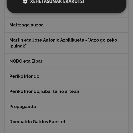
XEHETASUNAK ERAKUTSI
Koko Dantzak
Maltzaga auzoa
Martin eta Jose Antonio Azpilikueta - "Atzo goizeko
ipuinak"
NODO eta Eibar
Periko Iriondo
Periko Iriondo, Eibar laino artean
Propaganda
Romualdo Galdos Baertel