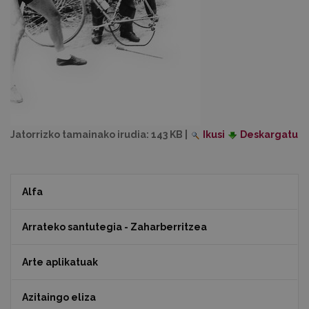
Jatorrizko tamainako irudia:
143 KB
|
Ikusi
Deskargatu
Alfa
Arrateko santutegia - Zaharberritzea
Arte aplikatuak
Azitaingo eliza