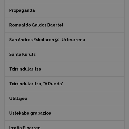
Propaganda
Romualdo Galdos Baertel
San Andres Eskolaren 50. Urteurrena
Santa Kurutz
Txirrindularitza
Txirrindularitza, "A Rueda"
Utillajea
Ustekabe grabazioa
Irratia Eibarren