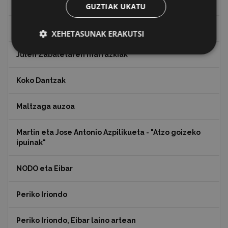
Indalecio Ojanguren, Gipuzkoako Foru Aldundia
GUZTIAK UKATU
Juan Antonio Palacios HARRIA
XEHETASUNAK ERAKUTSI
Julen Zabaletaren marrazkiak
Koko Dantzak
Maltzaga auzoa
Martin eta Jose Antonio Azpilikueta - "Atzo goizeko
ipuinak"
NODO eta Eibar
Periko Iriondo
Periko Iriondo, Eibar laino artean