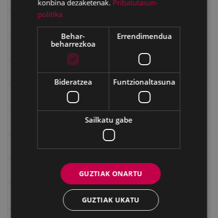
konbina dezaketenak.
Pribatutasun-
politika
Gerra
Behar-
Errendimendua
beharrezkoa
Gerra Zibilaren Interpretazio Zentroa
Gerrako umeak
Bideratzea
Funtzionaltasuna
Historia
Sailkatu gabe
Ignacio Zuloaga (1870-2020)
Ignazio Zuloagaren margolanak Eibarko dendetan
Indalecio Ojanguren, Gipuzkoako Foru Aldundia
GUZTIAK ONARTU
Juan Antonio Palacios HARRIA
GUZTIAK UKATU