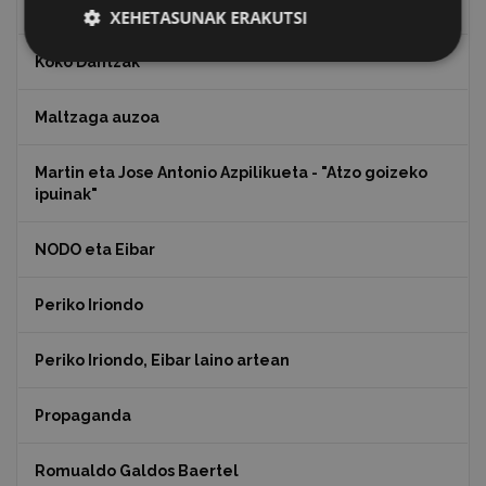
Julen Zabaletaren marrazkiak
XEHETASUNAK ERAKUTSI
Koko Dantzak
Maltzaga auzoa
Martin eta Jose Antonio Azpilikueta - "Atzo goizeko
ipuinak"
NODO eta Eibar
Periko Iriondo
Periko Iriondo, Eibar laino artean
Propaganda
Romualdo Galdos Baertel