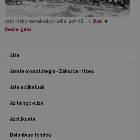
Jatorrizko tamainako irudia:
407 KB
|
Ikusi
Deskargatu
Alfa
Arrateko santutegia - Zaharberritzea
Arte aplikatuak
Azitaingo eliza
Azpilikueta
Bolunburu fondoa