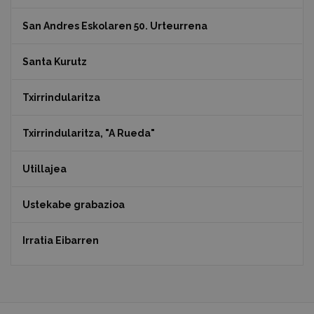
San Andres Eskolaren 50. Urteurrena
Santa Kurutz
Txirrindularitza
Txirrindularitza, "A Rueda"
Utillajea
Ustekabe grabazioa
Irratia Eibarren