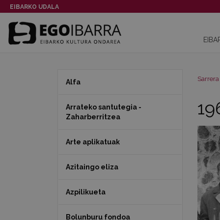
EIBARKO UDALA
EIBA
Sarrera
Alfa
196
Arrateko santutegia -
Zaharberritzea
Arte aplikatuak
Azitaingo eliza
Azpilikueta
Bolunburu fondoa