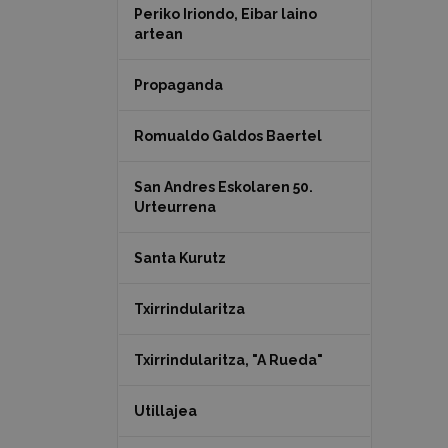
Periko Iriondo, Eibar laino
artean
Propaganda
Romualdo Galdos Baertel
San Andres Eskolaren 50.
Urteurrena
Santa Kurutz
Txirrindularitza
Txirrindularitza, "A Rueda"
Utillajea