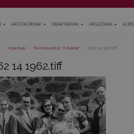
R
ARGITALPENAK
EIBARTARRAK
ARGAZKIAK
ALBI
Argazkiak
Txirrindularitza, "A Rueda"
1962 14 1962.tiff
2 14 1962.tiff