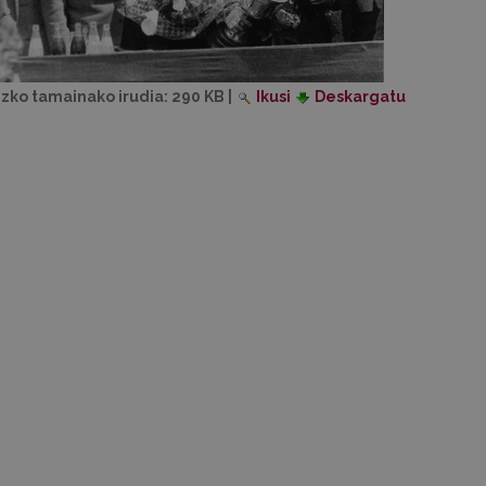
izko tamainako irudia:
290 KB
|
Ikusi
Deskargatu