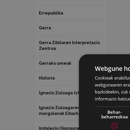
Errepublika
Gerra
Gerra Zibilaren Interpretazio
Zentroa
Gerrako umeak
Webgune hon
Cookieak erabiltz
Historia
webgunearen erabi
bazkideekin, zuk 
Ignacio Zuloaga (1870-2020)
informazio batzu
Ignazio Zuloagaren
Behar-
margolanak Eibarko dendetan
beharrezkoa
Indalecio Ojanguren,