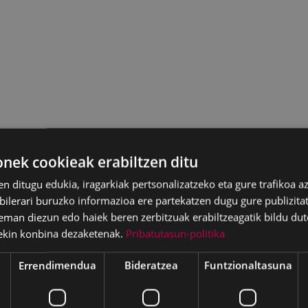
ek cookieak erabiltzen ditu
en ditugu edukia, iragarkiak pertsonalizatzeko eta gure trafikoa a
lerari buruzko informazioa ere partekatzen dugu gure publizitate
eman diezun edo haiek beren zerbitzuak erabiltzeagatik bildu dut
ekin konbina dezaketenak.
Pribatutasun-politika
Errendimendua
Bideratzea
Funtzionaltasuna