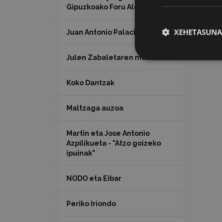
Gipuzkoako Foru Aldundia
XEHETASUNA
Juan Antonio Palacios HARRIA
Julen Zabaletaren marrazkiak
Koko Dantzak
Maltzaga auzoa
Martin eta Jose Antonio
Azpilikueta - "Atzo goizeko
ipuinak"
NODO eta Eibar
Periko Iriondo