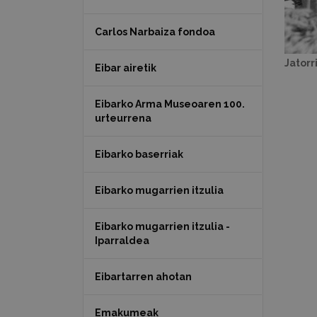
Carlos Narbaiza fondoa
Jatorr
Eibar airetik
Eibarko Arma Museoaren 100.
urteurrena
Eibarko baserriak
Eibarko mugarrien itzulia
Eibarko mugarrien itzulia -
Iparraldea
Eibartarren ahotan
Emakumeak