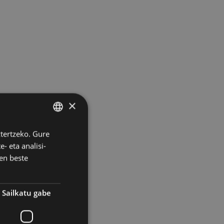
×
ztertzeko. Gure
BASQUE
- eta analisi-
SPANISH
en beste
Sailkatu gabe