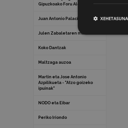
Gipuzkoako Foru Aldundia
XEHETASUNA
Juan Antonio Palacios HARRIA
Julen Zabaletaren marrazkiak
Koko Dantzak
Maltzaga auzoa
Martin eta Jose Antonio
Azpilikueta - "Atzo goizeko
ipuinak"
NODO eta Eibar
Periko Iriondo