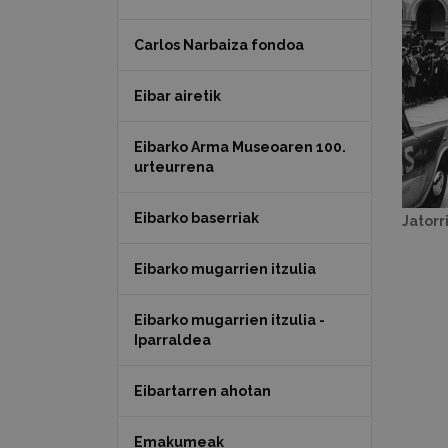
Carlos Narbaiza fondoa
Eibar airetik
Eibarko Arma Museoaren 100.
urteurrena
Eibarko baserriak
Jatorr
Eibarko mugarrien itzulia
Eibarko mugarrien itzulia -
Iparraldea
Eibartarren ahotan
Emakumeak