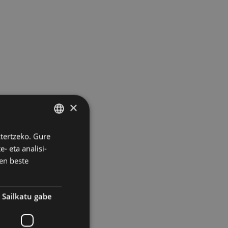
×
ztertzeko. Gure
BASQUE
- eta analisi-
SPANISH
en beste
Sailkatu gabe