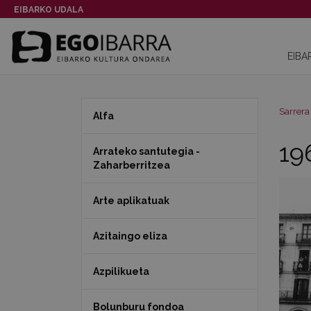
EIBARKO UDALA
EIBA
Sarrera
Alfa
196
Arrateko santutegia -
Zaharberritzea
Arte aplikatuak
Azitaingo eliza
Azpilikueta
Bolunburu fondoa