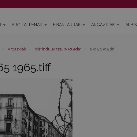
R
ARGITALPENAK
EIBARTARRAK
ARGAZKIAK
ALBI
Argazkiak
Txirrindularitza, "A Rueda"
1965 1965.tiff
5 1965.tiff