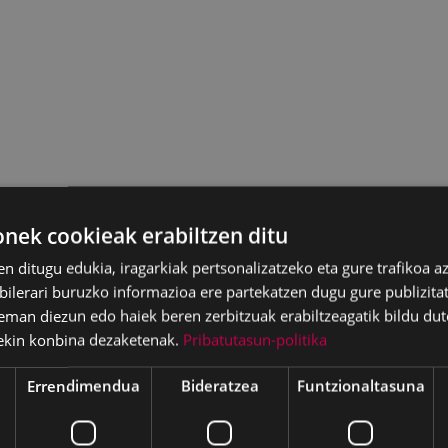
ek cookieak erabiltzen ditu
en ditugu edukia, iragarkiak pertsonalizatzeko eta gure trafikoa a
lerari buruzko informazioa ere partekatzen dugu gure publizitate
eman diezun edo haiek beren zerbitzuak erabiltzeagatik bildu dut
ekin konbina dezaketenak.
Pribatutasun-politika
Errendimendua
Bideratzea
Funtzionaltasuna