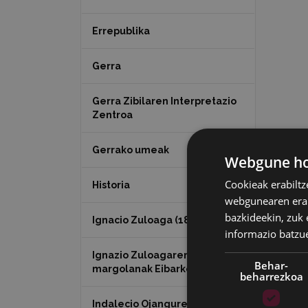
Errepublika
Gerra
Gerra Zibilaren Interpretazio
Zentroa
Gerrako umeak
Webgune hon
Cookieak erabiltz
Historia
webgunearen erabi
bazkideekin, zuk 
Ignacio Zuloaga (1870-2020)
informazio batzu
Ignazio Zuloagaren
Behar-
margolanak Eibarko dendetan
beharrezkoa
Indalecio Ojanguren,