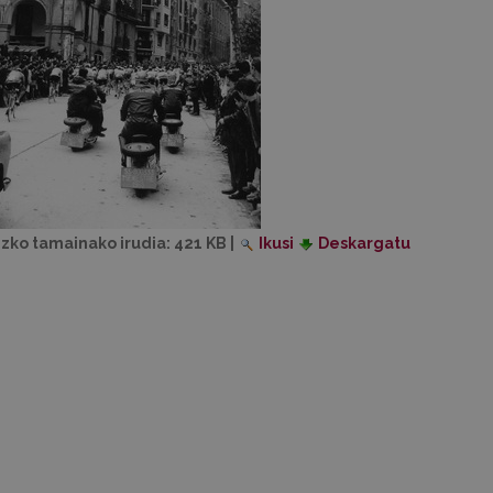
izko tamainako irudia:
421 KB
|
Ikusi
Deskargatu