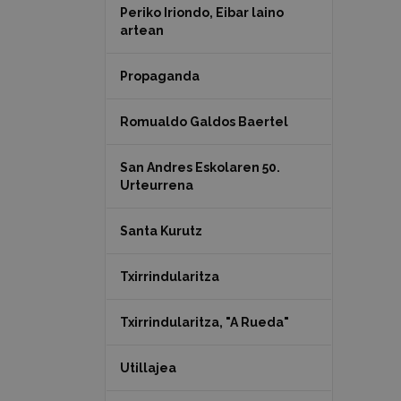
Periko Iriondo, Eibar laino
artean
Propaganda
Romualdo Galdos Baertel
San Andres Eskolaren 50.
Urteurrena
Santa Kurutz
Txirrindularitza
Txirrindularitza, "A Rueda"
Utillajea