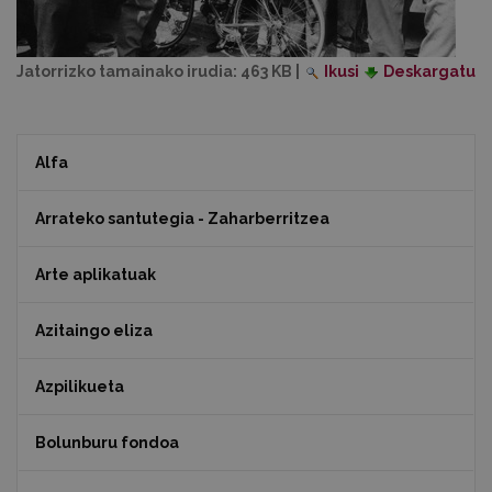
Jatorrizko tamainako irudia:
463 KB
|
Ikusi
Deskargatu
Alfa
Arrateko santutegia - Zaharberritzea
Arte aplikatuak
Azitaingo eliza
Azpilikueta
Bolunburu fondoa