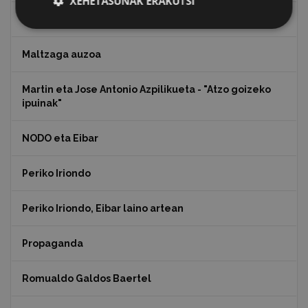
XEHETASUNAK ERAKUTSI
Koko Dantzak
Maltzaga auzoa
Martin eta Jose Antonio Azpilikueta - "Atzo goizeko
ipuinak"
NODO eta Eibar
Periko Iriondo
Periko Iriondo, Eibar laino artean
Propaganda
Romualdo Galdos Baertel