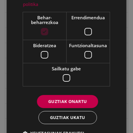
politika
Gerra
Behar-
Errendimendua
Gerra Zibilaren Interpretazio Zentroa
beharrezkoa
Gerrako umeak
Bideratzea
Funtzionaltasuna
Historia
Ignacio Zuloaga (1870-2020)
Sailkatu gabe
Ignazio Zuloagaren margolanak Eibarko dendetan
Indalecio Ojanguren, Gipuzkoako Foru Aldundia
GUZTIAK ONARTU
Juan Antonio Palacios HARRIA
GUZTIAK UKATU
Julen Zabaletaren marrazkiak