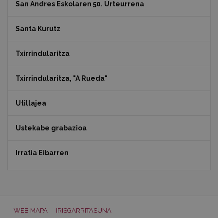
San Andres Eskolaren 50. Urteurrena
Santa Kurutz
Txirrindularitza
Txirrindularitza, "A Rueda"
Utillajea
Ustekabe grabazioa
Irratia Eibarren
WEB MAPA
IRISGARRITASUNA