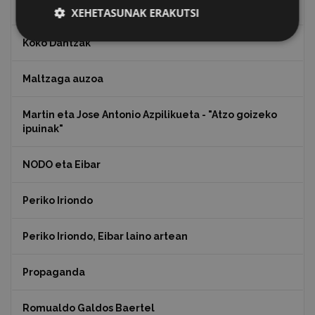
Julen Zabaletaren marrazkiak
XEHETASUNAK ERAKUTSI
Koko Dantzak
Maltzaga auzoa
Martin eta Jose Antonio Azpilikueta - "Atzo goizeko
ipuinak"
NODO eta Eibar
Periko Iriondo
Periko Iriondo, Eibar laino artean
Propaganda
Romualdo Galdos Baertel