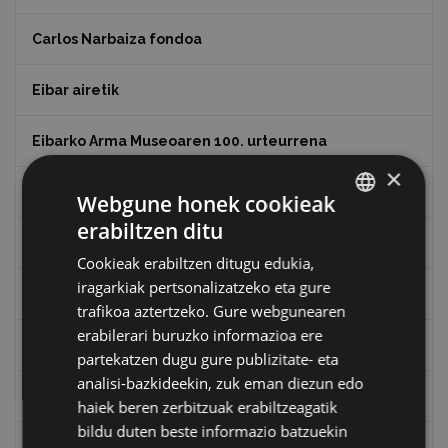
Carlos Narbaiza fondoa
Eibar airetik
Eibarko Arma Museoaren 100. urteurrena
×
Eibarko baserriak
Webgune honek cookieak
erabiltzen ditu
BASQUE
Eibarko mugarrien itzulia
Cookieak erabiltzen ditugu edukia,
SPANISH
iragarkiak pertsonalizatzeko eta gure
Eibarko mugarrien itzulia - Iparraldea
trafikoa aztertzeko. Gure webgunearen
erabilerari buruzko informazioa ere
Eibartarren ahotan
partekatzen dugu gure publizitate- eta
analisi-bazkideekin, zuk eman diezun edo
Emakumeak
haiek beren zerbitzuak erabiltzeagatik
bildu duten beste informazio batzuekin
Errepublika