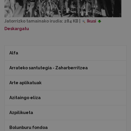
Jatorrizko tamainako irudia:
284 KB
|
Ikusi
Deskargatu
Alfa
Arrateko santutegia - Zaharberritzea
Arte aplikatuak
Azitaingo eliza
Azpilikueta
Bolunburu fondoa