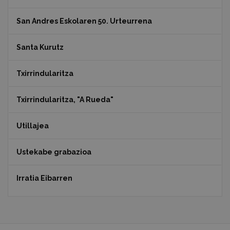
San Andres Eskolaren 50. Urteurrena
Santa Kurutz
Txirrindularitza
Txirrindularitza, "A Rueda"
Utillajea
Ustekabe grabazioa
Irratia Eibarren