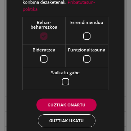
konbina dezaketenak.
Pribatutasun-
politika
Gerra
Behar-
Errendimendua
beharrezkoa
Gerra Zibilaren Interpretazio Zentroa
Gerrako umeak
Bideratzea
Funtzionaltasuna
Historia
Sailkatu gabe
Ignacio Zuloaga (1870-2020)
Ignazio Zuloagaren margolanak Eibarko dendetan
Indalecio Ojanguren, Gipuzkoako Foru Aldundia
GUZTIAK ONARTU
Juan Antonio Palacios HARRIA
GUZTIAK UKATU