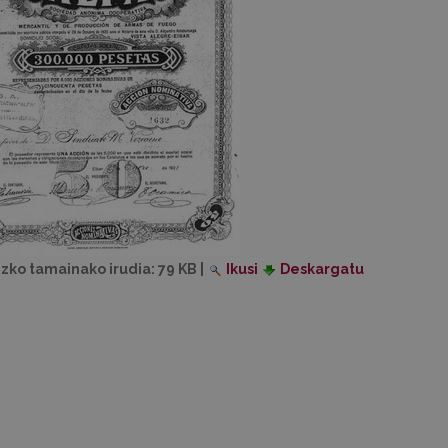
izko tamainako irudia:
79 KB
|
Ikusi
Deskargatu