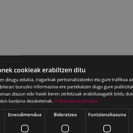
ek cookieak erabiltzen ditu
en ditugu edukia, iragarkiak pertsonalizatzeko eta gure trafikoa a
lerari buruzko informazioa ere partekatzen dugu gure publizitate
eman diezun edo haiek beren zerbitzuak erabiltzeagatik bildu dut
ekin konbina dezaketenak.
Pribatutasun-politika
Errendimendua
Bideratzea
Funtzionaltasuna