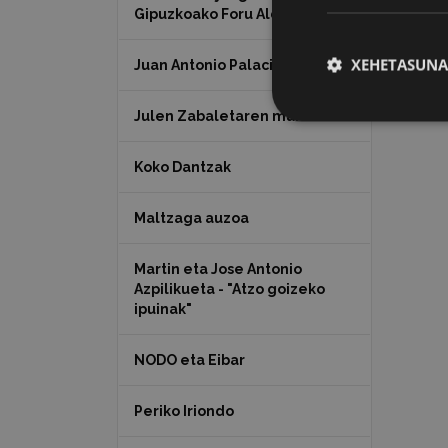
Gipuzkoako Foru Aldundia
XEHETASUNA
Juan Antonio Palacios HARRIA
Julen Zabaletaren marrazkiak
Koko Dantzak
Maltzaga auzoa
Martin eta Jose Antonio
Azpilikueta - "Atzo goizeko
ipuinak"
NODO eta Eibar
Periko Iriondo