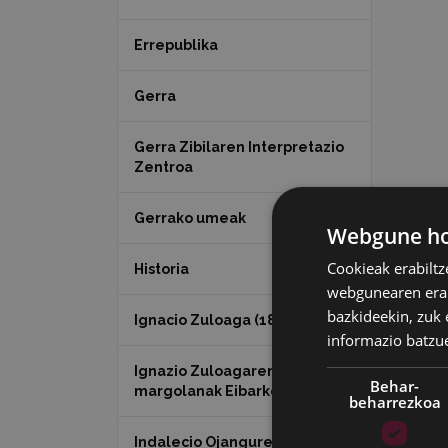
Errepublika
Gerra
Gerra Zibilaren Interpretazio
Zentroa
Gerrako umeak
Webgune hon
Cookieak erabiltz
Historia
webgunearen erabi
bazkideekin, zuk 
Ignacio Zuloaga (1870-2020)
informazio batzu
Ignazio Zuloagaren
Behar-
margolanak Eibarko dendetan
beharrezkoa
Indalecio Ojanguren,