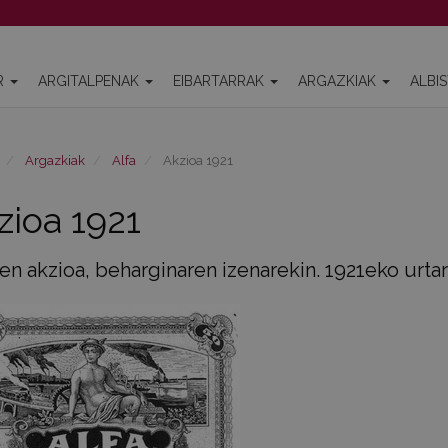
R
ARGITALPENAK
EIBARTARRAK
ARGAZKIAK
ALBI
Argazkiak
Alfa
Akzioa 1921
zioa 1921
en akzioa, beharginaren izenarekin. 1921eko urtar