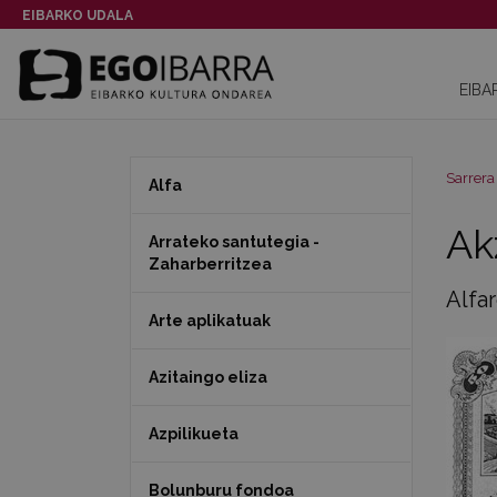
EIBARKO UDALA
EIBA
Sarrera
Alfa
Ak
Arrateko santutegia -
Zaharberritzea
Alfar
Arte aplikatuak
Azitaingo eliza
Azpilikueta
Bolunburu fondoa