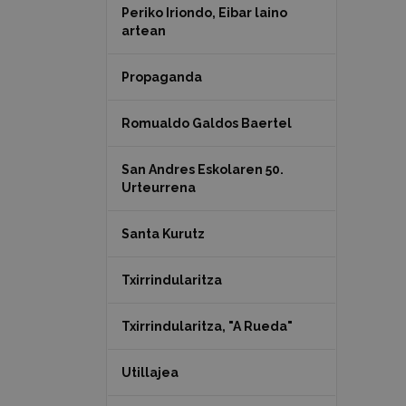
Periko Iriondo, Eibar laino
artean
Propaganda
Romualdo Galdos Baertel
San Andres Eskolaren 50.
Urteurrena
Santa Kurutz
Txirrindularitza
Txirrindularitza, "A Rueda"
Utillajea