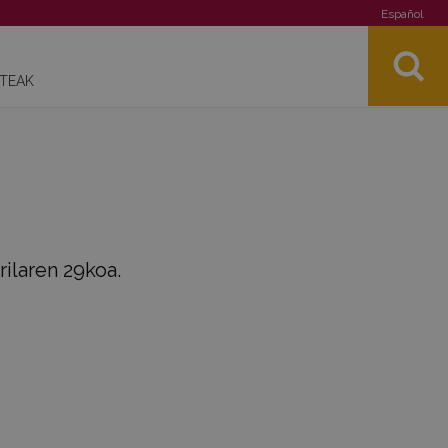
Español
STEAK
rilaren 29koa.