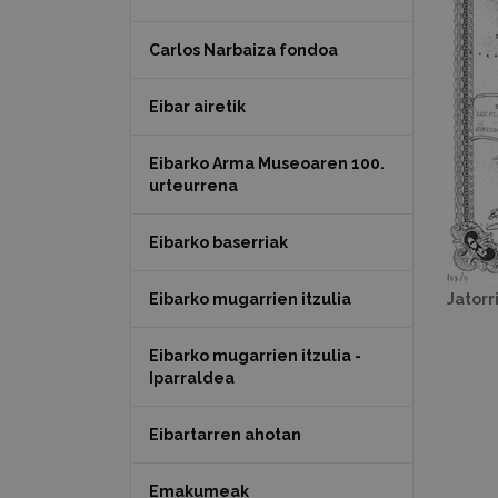
Carlos Narbaiza fondoa
Eibar airetik
Eibarko Arma Museoaren 100.
urteurrena
Eibarko baserriak
Eibarko mugarrien itzulia
Jatorr
Eibarko mugarrien itzulia -
Iparraldea
Eibartarren ahotan
Emakumeak