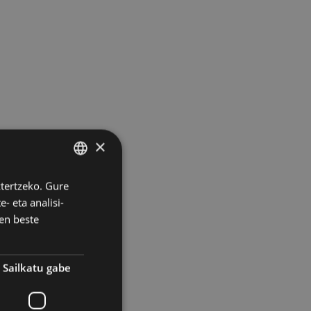
×
ztertzeko. Gure
BASQUE
- eta analisi-
SPANISH
en beste
Sailkatu gabe