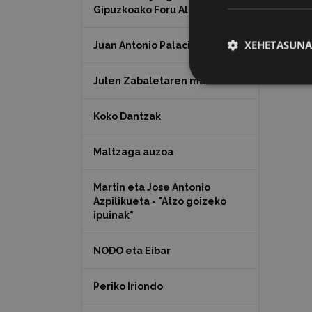
Gipuzkoako Foru Aldundia
XEHETASUNA
Juan Antonio Palacios HARRIA
Julen Zabaletaren marrazkiak
Koko Dantzak
Maltzaga auzoa
Martin eta Jose Antonio
Azpilikueta - "Atzo goizeko
ipuinak"
NODO eta Eibar
Periko Iriondo