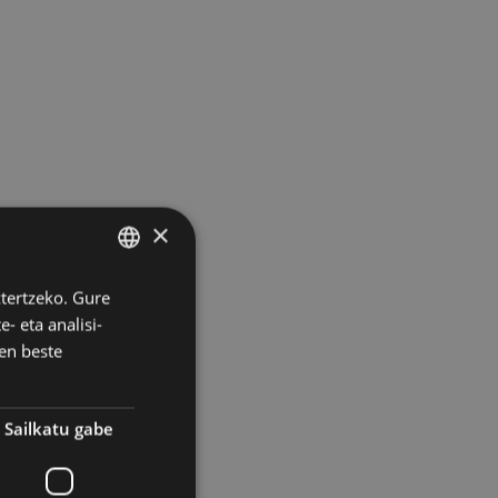
×
ztertzeko. Gure
BASQUE
- eta analisi-
SPANISH
en beste
Sailkatu gabe