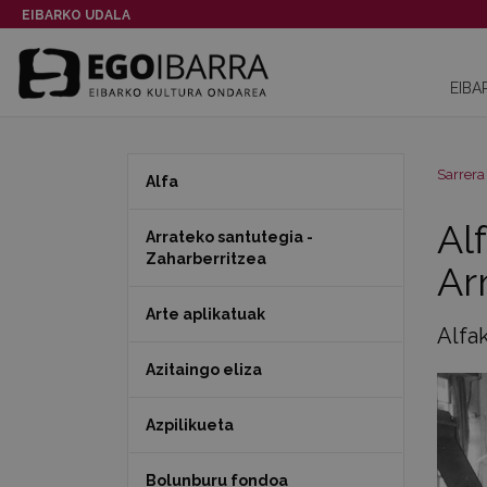
EIBARKO UDALA
EIBA
Sarrera
Alfa
Al
Arrateko santutegia -
Zaharberritzea
Ar
Arte aplikatuak
Alfa
Azitaingo eliza
Azpilikueta
Bolunburu fondoa