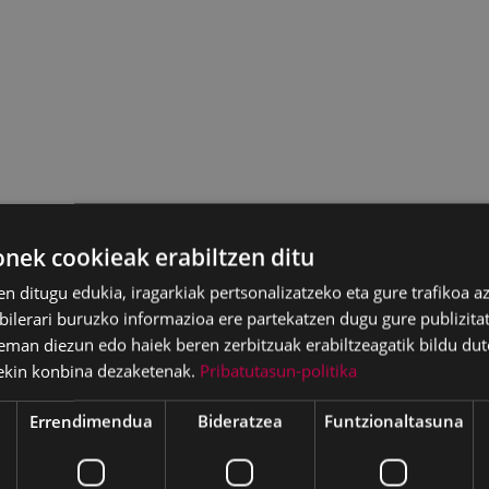
ek cookieak erabiltzen ditu
en ditugu edukia, iragarkiak pertsonalizatzeko eta gure trafikoa a
lerari buruzko informazioa ere partekatzen dugu gure publizitate
eman diezun edo haiek beren zerbitzuak erabiltzeagatik bildu dut
ekin konbina dezaketenak.
Pribatutasun-politika
Errendimendua
Bideratzea
Funtzionaltasuna