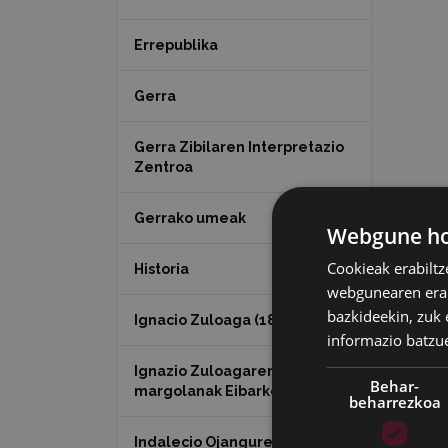
Errepublika
Gerra
Gerra Zibilaren Interpretazio
Zentroa
Gerrako umeak
Webgune hon
Cookieak erabiltz
Historia
webgunearen erabi
bazkideekin, zuk 
Ignacio Zuloaga (1870-2020)
informazio batzu
Ignazio Zuloagaren
Behar-
margolanak Eibarko dendetan
beharrezkoa
Indalecio Ojanguren,