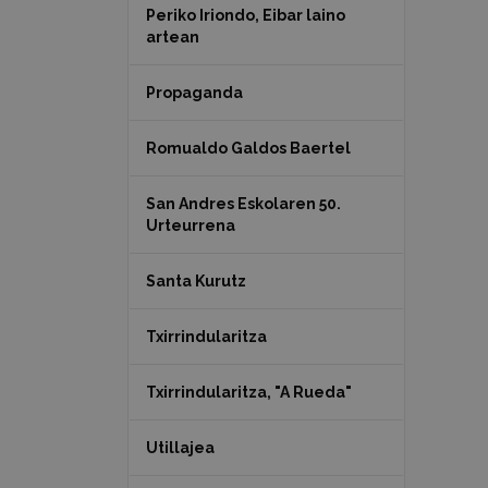
Periko Iriondo, Eibar laino
artean
Propaganda
Romualdo Galdos Baertel
San Andres Eskolaren 50.
Urteurrena
Santa Kurutz
Txirrindularitza
Txirrindularitza, "A Rueda"
Utillajea