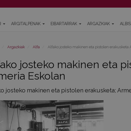
R
ARGITALPENAK
EIBARTARRAK
ARGAZKIAK
ALBI
Argazkiak
Alfa
Alfako josteko makinen eta pistolen erakusketa
fako josteko makinen eta pi
meria Eskolan
ko josteko makinen eta pistolen erakusketa; Arme