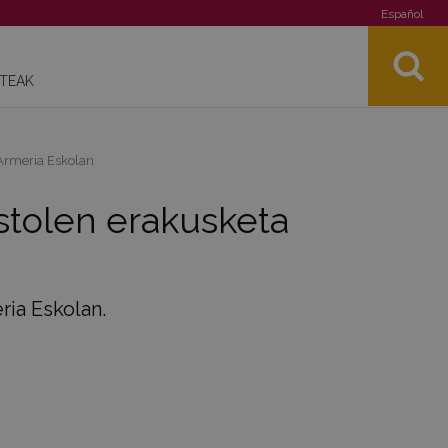
Español
STEAK
 Armeria Eskolan
stolen erakusketa
ria Eskolan.