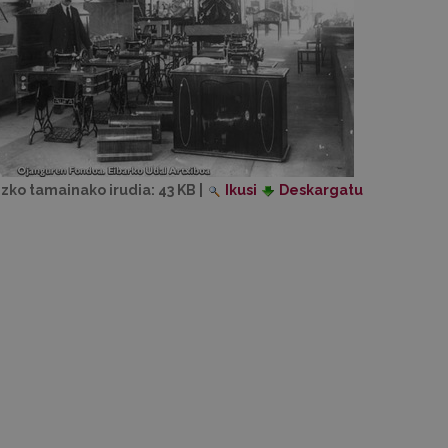
izko tamainako irudia:
43 KB
|
Ikusi
Deskargatu