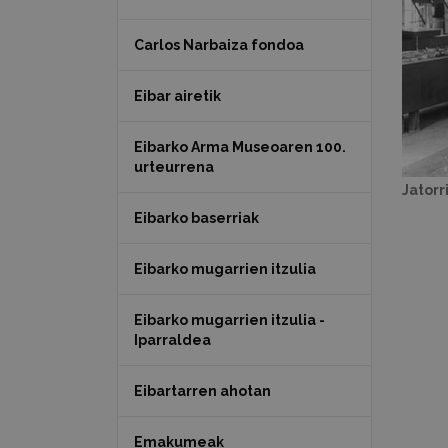
Carlos Narbaiza fondoa
Eibar airetik
Eibarko Arma Museoaren 100.
urteurrena
Jatorr
Eibarko baserriak
Eibarko mugarrien itzulia
Eibarko mugarrien itzulia -
Iparraldea
Eibartarren ahotan
Emakumeak