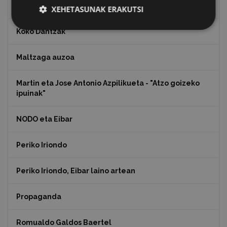
Julen Zabaletaren marrazkiak
XEHETASUNAK ERAKUTSI
Koko Dantzak
Maltzaga auzoa
Martin eta Jose Antonio Azpilikueta - "Atzo goizeko
ipuinak"
NODO eta Eibar
Periko Iriondo
Periko Iriondo, Eibar laino artean
Propaganda
Romualdo Galdos Baertel