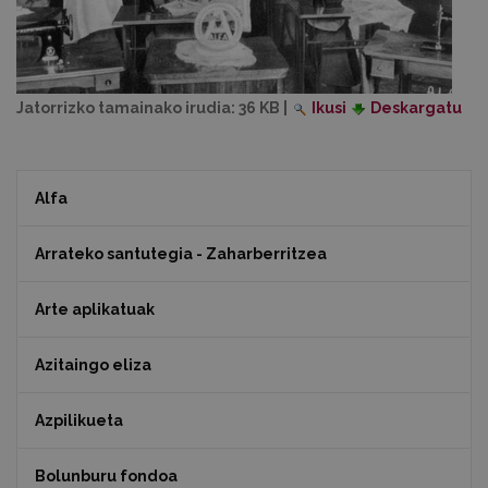
Jatorrizko tamainako irudia:
36 KB
|
Ikusi
Deskargatu
Alfa
Arrateko santutegia - Zaharberritzea
Arte aplikatuak
Azitaingo eliza
Azpilikueta
Bolunburu fondoa