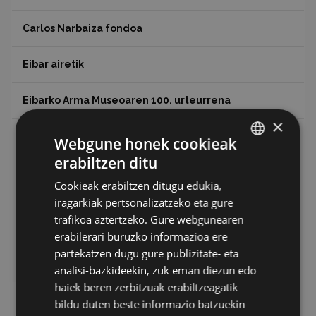
Carlos Narbaiza fondoa
Eibar airetik
Eibarko Arma Museoaren 100. urteurrena
×
Eibarko baserriak
Webgune honek cookieak
erabiltzen ditu
BASQUE
Eibarko mugarrien itzulia
Cookieak erabiltzen ditugu edukia,
SPANISH
iragarkiak pertsonalizatzeko eta gure
Eibarko mugarrien itzulia - Iparraldea
trafikoa aztertzeko. Gure webgunearen
erabilerari buruzko informazioa ere
Eibartarren ahotan
partekatzen dugu gure publizitate- eta
analisi-bazkideekin, zuk eman diezun edo
Emakumeak
haiek beren zerbitzuak erabiltzeagatik
bildu duten beste informazio batzuekin