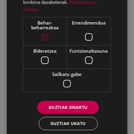
Errepublika
konbina dezaketenak.
Pribatutasun-
politika
Gerra
Behar-
Errendimendua
beharrezkoa
Gerra Zibilaren Interpretazio Zentroa
Gerrako umeak
Bideratzea
Funtzionaltasuna
Historia
Sailkatu gabe
Ignacio Zuloaga (1870-2020)
Ignazio Zuloagaren margolanak Eibarko dendetan
Indalecio Ojanguren, Gipuzkoako Foru Aldundia
GUZTIAK ONARTU
Juan Antonio Palacios HARRIA
GUZTIAK UKATU