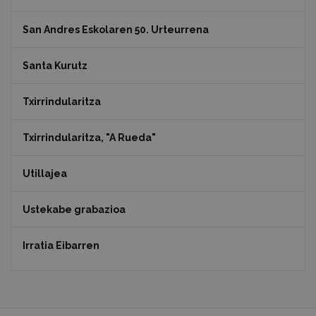
San Andres Eskolaren 50. Urteurrena
Santa Kurutz
Txirrindularitza
Txirrindularitza, "A Rueda"
Utillajea
Ustekabe grabazioa
Irratia Eibarren