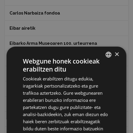
Carlos Narbaiza fondoa
Eibar airetik
Eibarko Arma Museoaren 100. urteurrena
×
Eibarko baserriak
Webgune honek cookieak
erabiltzen ditu
BASQUE
Eibarko mugarrien itzulia
Cookieak erabiltzen ditugu edukia,
SPANISH
iragarkiak pertsonalizatzeko eta gure
Eibarko mugarrien itzulia - Iparraldea
trafikoa aztertzeko. Gure webgunearen
erabilerari buruzko informazioa ere
Eibartarren ahotan
partekatzen dugu gure publizitate- eta
analisi-bazkideekin, zuk eman diezun edo
Emakumeak
haiek beren zerbitzuak erabiltzeagatik
bildu duten beste informazio batzuekin