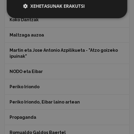
Julen Zabaletaren marrazkiak
XEHETASUNAK ERAKUTSI
Koko Dantzak
Maltzaga auzoa
Martin eta Jose Antonio Azpilikueta - "Atzo goizeko
ipuinak"
NODO eta Eibar
Periko Iriondo
Periko Iriondo, Eibar laino artean
Propaganda
Romualdo Galdos Baertel