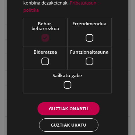
Errepublika
konbina dezaketenak.
Pribatutasun-
politika
Gerra
Behar-
Errendimendua
beharrezkoa
Gerra Zibilaren Interpretazio Zentroa
Gerrako umeak
Bideratzea
Funtzionaltasuna
Historia
Sailkatu gabe
Ignacio Zuloaga (1870-2020)
Ignazio Zuloagaren margolanak Eibarko dendetan
GUZTIAK ONARTU
Indalecio Ojanguren, Gipuzkoako Foru Aldundia
Juan Antonio Palacios HARRIA
GUZTIAK UKATU