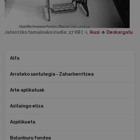
Jatorrizko tamainako irudia:
27 KB
|
Ikusi
Deskargatu
Alfa
Arrateko santutegia - Zaharberritzea
Arte aplikatuak
Azitaingo eliza
Azpilikueta
Bolunburu fondoa