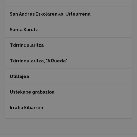
San Andres Eskolaren 50. Urteurrena
Santa Kurutz
Txirrindularitza
Txirrindularitza, "A Rueda"
Utillajea
Ustekabe grabazioa
Irratia Eibarren