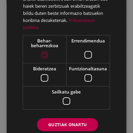
haiek beren zerbitzuak erabiltzeagatik
Eibartarren ahotan
bildu duten beste informazio batzuekin
konbina dezaketenak.
Pribatutasun-
Emakumeak
politika
Errepublika
Behar-
Errendimendua
beharrezkoa
Gerra
Gerra Zibilaren Interpretazio Zentroa
Bideratzea
Funtzionaltasuna
Gerrako umeak
Sailkatu gabe
Historia
Ignacio Zuloaga (1870-2020)
GUZTIAK ONARTU
Ignazio Zuloagaren margolanak Eibarko dendetan