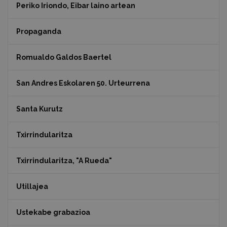
Periko Iriondo, Eibar laino artean
Propaganda
Romualdo Galdos Baertel
San Andres Eskolaren 50. Urteurrena
Santa Kurutz
Txirrindularitza
Txirrindularitza, "A Rueda"
Utillajea
Ustekabe grabazioa