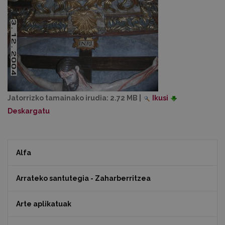
Jatorrizko tamainako irudia:
2.72 MB
|
Ikusi
Deskargatu
Alfa
Arrateko santutegia - Zaharberritzea
Arte aplikatuak