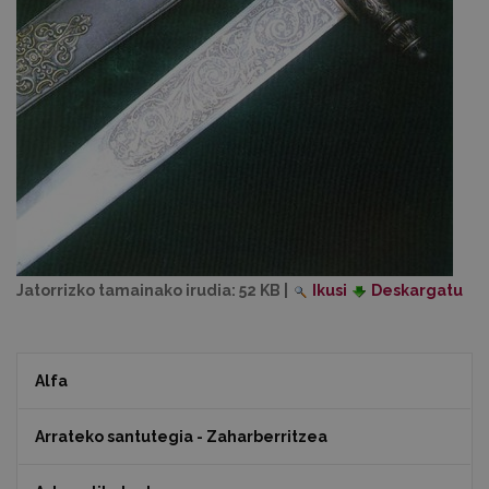
Jatorrizko tamainako irudia:
52 KB
|
Ikusi
Deskargatu
Alfa
Arrateko santutegia - Zaharberritzea