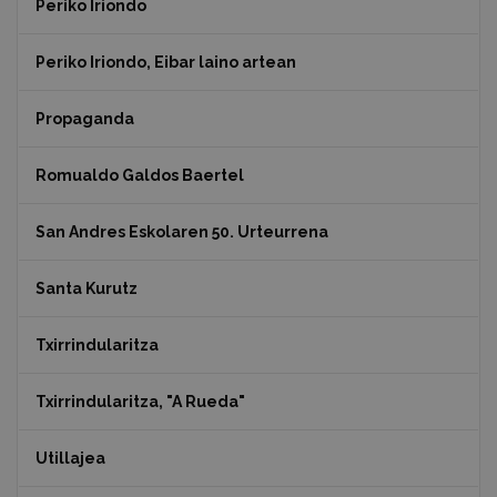
Periko Iriondo
Periko Iriondo, Eibar laino artean
Propaganda
Romualdo Galdos Baertel
San Andres Eskolaren 50. Urteurrena
Santa Kurutz
Txirrindularitza
Txirrindularitza, "A Rueda"
Utillajea