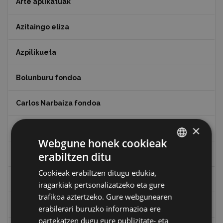
Arte aplikatuak
Azitaingo eliza
Azpilikueta
Bolunburu fondoa
Carlos Narbaiza fondoa
×
Eibar airetik
Webgune honek cookieak
erabiltzen ditu
Eibarko Arma Museoaren 100. urteurrena
BASQUE
Cookieak erabiltzen ditugu edukia,
SPANISH
Eibarko baserriak
iragarkiak pertsonalizatzeko eta gure
trafikoa aztertzeko. Gure webgunearen
Eibarko mugarrien itzulia
erabilerari buruzko informazioa ere
partekatzen dugu gure publizitate- eta