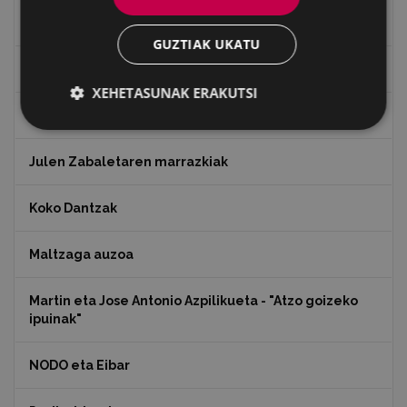
Ignazio Zuloagaren margolanak Eibarko dendetan
GUZTIAK UKATU
Indalecio Ojanguren, Gipuzkoako Foru Aldundia
XEHETASUNAK ERAKUTSI
Juan Antonio Palacios HARRIA
Julen Zabaletaren marrazkiak
Koko Dantzak
Maltzaga auzoa
Martin eta Jose Antonio Azpilikueta - "Atzo goizeko
ipuinak"
NODO eta Eibar