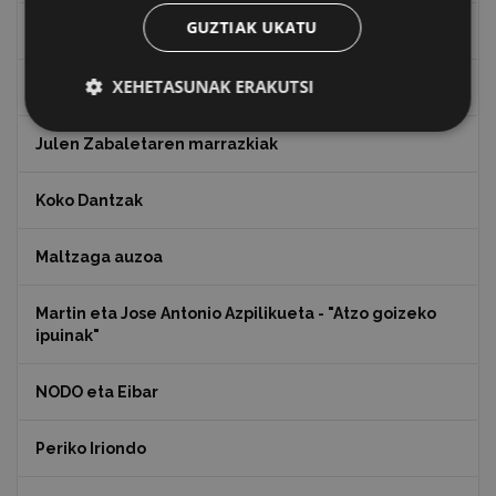
GUZTIAK UKATU
Indalecio Ojanguren, Gipuzkoako Foru Aldundia
XEHETASUNAK ERAKUTSI
Juan Antonio Palacios HARRIA
Julen Zabaletaren marrazkiak
Koko Dantzak
Maltzaga auzoa
Martin eta Jose Antonio Azpilikueta - "Atzo goizeko
ipuinak"
NODO eta Eibar
Periko Iriondo