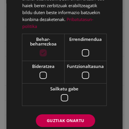
haiek beren zerbitzuak erabiltzeagatik
Eibartarren ahotan
bildu duten beste informazio batzuekin
konbina dezaketenak.
Pribatutasun-
Emakumeak
politika
Errepublika
Behar-
Errendimendua
beharrezkoa
Gerra
Gerra Zibilaren Interpretazio Zentroa
Bideratzea
Funtzionaltasuna
Gerrako umeak
Sailkatu gabe
Historia
Ignacio Zuloaga (1870-2020)
GUZTIAK ONARTU
Ignazio Zuloagaren margolanak Eibarko dendetan