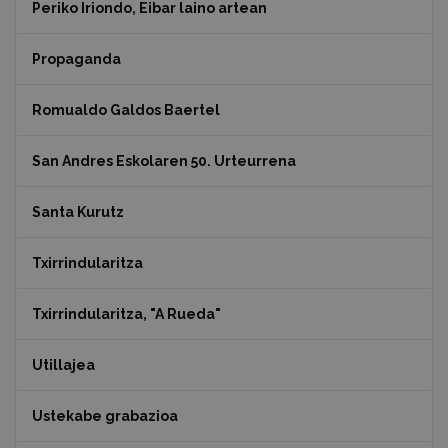
Periko Iriondo, Eibar laino artean
Propaganda
Romualdo Galdos Baertel
San Andres Eskolaren 50. Urteurrena
Santa Kurutz
Txirrindularitza
Txirrindularitza, "A Rueda"
Utillajea
Ustekabe grabazioa