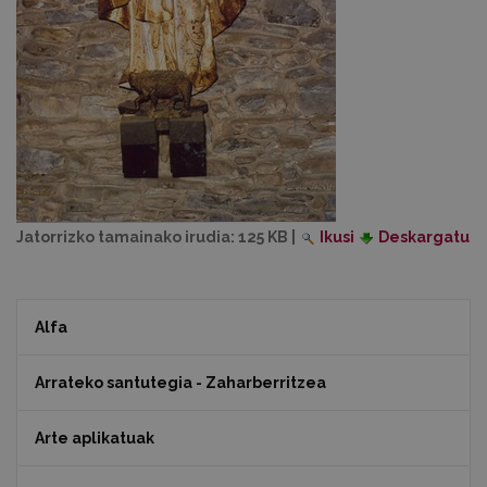
Jatorrizko tamainako irudia:
125 KB
|
Ikusi
Deskargatu
Alfa
Arrateko santutegia - Zaharberritzea
Arte aplikatuak