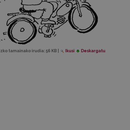
izko tamainako irudia:
56 KB
|
Ikusi
Deskargatu