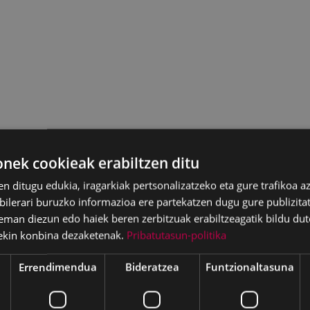
ek cookieak erabiltzen ditu
en ditugu edukia, iragarkiak pertsonalizatzeko eta gure trafikoa a
lerari buruzko informazioa ere partekatzen dugu gure publizitate
eman diezun edo haiek beren zerbitzuak erabiltzeagatik bildu dut
ekin konbina dezaketenak.
Pribatutasun-politika
Errendimendua
Bideratzea
Funtzionaltasuna