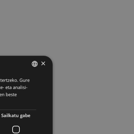
×
ztertzeko. Gure
BASQUE
- eta analisi-
SPANISH
en beste
Sailkatu gabe