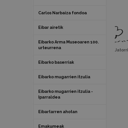
Carlos Narbaiza fondoa
Eibar airetik
Eibarko Arma Museoaren 100.
urteurrena
Jatorr
Eibarko baserriak
Eibarko mugarrien itzulia
Eibarko mugarrien itzulia -
Iparraldea
Eibartarren ahotan
Emakumeak