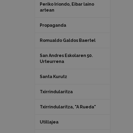
Periko Iriondo, Eibar laino
artean
Propaganda
Romualdo Galdos Baertel
San Andres Eskolaren 50.
Urteurrena
Santa Kurutz
Txirrindularitza
Txirrindularitza, "A Rueda"
Utillajea