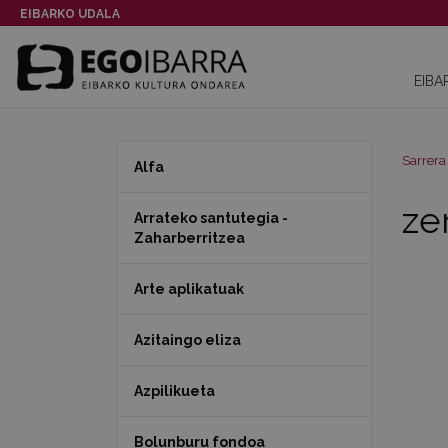
EIBARKO UDALA
EIBA
Sarrera
Alfa
ze
Arrateko santutegia -
Zaharberritzea
Arte aplikatuak
Azitaingo eliza
Azpilikueta
Bolunburu fondoa