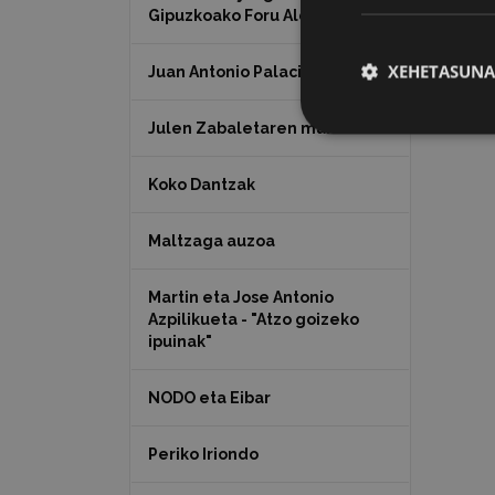
Gipuzkoako Foru Aldundia
XEHETASUNA
Juan Antonio Palacios HARRIA
Julen Zabaletaren marrazkiak
Koko Dantzak
Maltzaga auzoa
Martin eta Jose Antonio
Azpilikueta - "Atzo goizeko
ipuinak"
NODO eta Eibar
Periko Iriondo