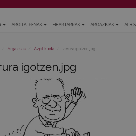
R
ARGITALPENAK
EIBARTARRAK
ARGAZKIAK
ALBI
Argazkiak
Azpilikueta
zerura igotzen.jpg
rura igotzen.jpg