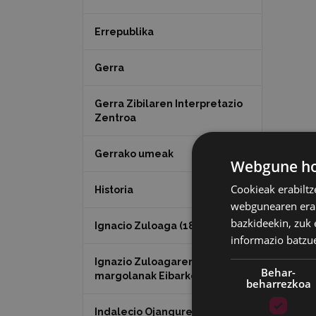
Errepublika
Gerra
Gerra Zibilaren Interpretazio
Zentroa
Gerrako umeak
Webgune hon
Cookieak erabiltz
Historia
webgunearen erabi
bazkideekin, zuk 
Ignacio Zuloaga (1870-2020)
informazio batzu
Ignazio Zuloagaren
Behar-
margolanak Eibarko dendetan
beharrezkoa
Indalecio Ojanguren,