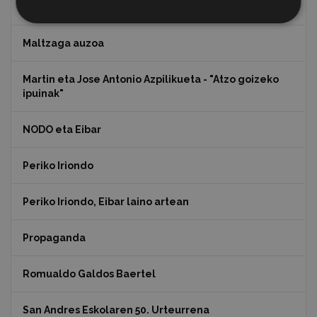
Koko Dantzak
Maltzaga auzoa
Martin eta Jose Antonio Azpilikueta - "Atzo goizeko
ipuinak"
NODO eta Eibar
Periko Iriondo
Periko Iriondo, Eibar laino artean
Propaganda
Romualdo Galdos Baertel
San Andres Eskolaren 50. Urteurrena