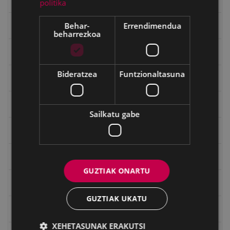
politika
Behar-
Errendimendua
Gerra Zibilaren Interpretazio Zentroa
beharrezkoa
Gerrako umeak
Bideratzea
Funtzionaltasuna
Historia
Ignacio Zuloaga (1870-2020)
Sailkatu gabe
Ignazio Zuloagaren margolanak Eibarko dendetan
Indalecio Ojanguren, Gipuzkoako Foru Aldundia
GUZTIAK ONARTU
Juan Antonio Palacios HARRIA
GUZTIAK UKATU
Julen Zabaletaren marrazkiak
XEHETASUNAK ERAKUTSI