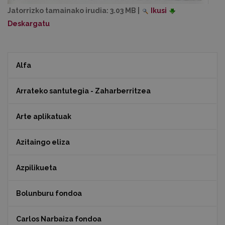
Jatorrizko tamainako irudia:
3.03 MB
|
Ikusi
Deskargatu
Alfa
Arrateko santutegia - Zaharberritzea
Arte aplikatuak
Azitaingo eliza
Azpilikueta
Bolunburu fondoa
Carlos Narbaiza fondoa