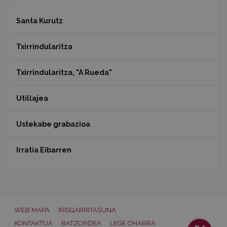
Santa Kurutz
Txirrindularitza
Txirrindularitza, "A Rueda"
Utillajea
Ustekabe grabazioa
Irratia Eibarren
WEB MAPA
IRISGARRITASUNA
KONTAKTUA
BATZORDEA
LEGE OHARRA