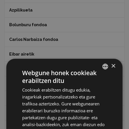
Azpilikueta
Bolunburu fondoa
Carlos Narbaiza fondoa
Eibar airetik
×
Eibarko Arma Museoaren 100. urteurrena
Webgune honek cookieak
erabiltzen ditu
BASQUE
Eibarko baserriak
Cookieak erabiltzen ditugu edukia,
SPANISH
iragarkiak pertsonalizatzeko eta gure
Eibarko mugarrien itzulia
trafikoa aztertzeko. Gure webgunearen
erabilerari buruzko informazioa ere
Eibarko mugarrien itzulia - Iparraldea
partekatzen dugu gure publizitate- eta
analisi-bazkideekin, zuk eman diezun edo
Eibartarren ahotan