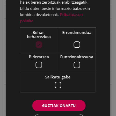
haiek beren zerbitzuak erabiltzeagatik
bildu duten beste informazio batzuekin
Emakumeak
konbina dezaketenak.
Pribatutasun-
politika
Errepublika
Behar-
Errendimendua
beharrezkoa
Gerra
Gerra Zibilaren Interpretazio Zentroa
Bideratzea
Funtzionaltasuna
Gerrako umeak
Sailkatu gabe
Historia
Ignacio Zuloaga (1870-2020)
Ignazio Zuloagaren margolanak Eibarko dendetan
GUZTIAK ONARTU