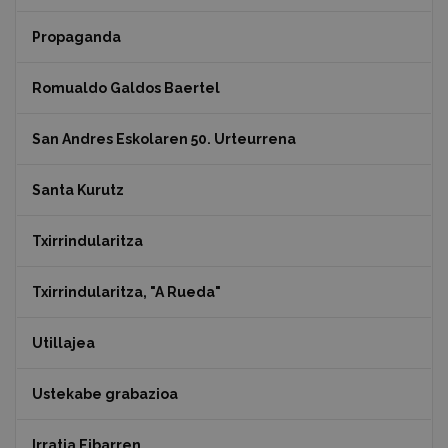
Propaganda
Romualdo Galdos Baertel
San Andres Eskolaren 50. Urteurrena
Santa Kurutz
Txirrindularitza
Txirrindularitza, "A Rueda"
Utillajea
Ustekabe grabazioa
Irratia Eibarren