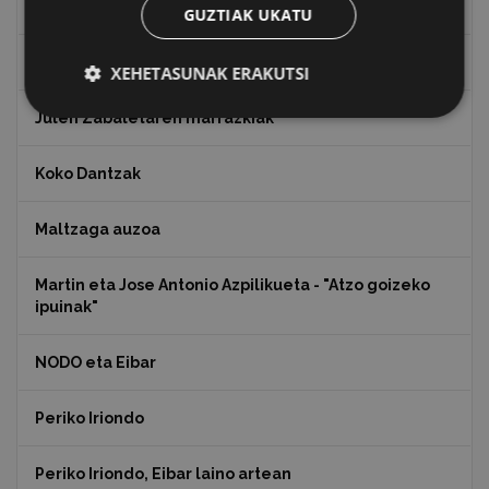
Indalecio Ojanguren, Gipuzkoako Foru Aldundia
GUZTIAK UKATU
Juan Antonio Palacios HARRIA
XEHETASUNAK ERAKUTSI
Julen Zabaletaren marrazkiak
Koko Dantzak
Maltzaga auzoa
Martin eta Jose Antonio Azpilikueta - "Atzo goizeko
ipuinak"
NODO eta Eibar
Periko Iriondo
Periko Iriondo, Eibar laino artean