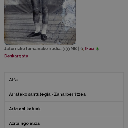
Jatorrizko tamainako irudia:
3.33 MB
|
Ikusi
Deskargatu
Alfa
Arrateko santutegia - Zaharberritzea
Arte aplikatuak
Azitaingo eliza