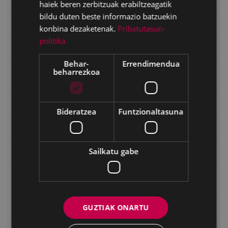
haiek beren zerbitzuak erabiltzeagatik
bildu duten beste informazio batzuekin
Emakumeak
konbina dezaketenak.
Pribatutasun-
politika
Errepublika
Behar-
Errendimendua
beharrezkoa
Gerra
Gerra Zibilaren Interpretazio Zentroa
Bideratzea
Funtzionaltasuna
Gerrako umeak
Sailkatu gabe
Historia
Ignacio Zuloaga (1870-2020)
Ignazio Zuloagaren margolanak Eibarko dendetan
GUZTIAK ONARTU