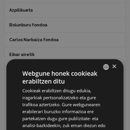
Azpilikueta
Bolunburu fondoa
Carlos Narbaiza fondoa
Eibar airetik
×
Eibarko Arma Museoaren 100. urteurrena
Webgune honek cookieak
erabiltzen ditu
BASQUE
Eibarko baserriak
Cookieak erabiltzen ditugu edukia,
SPANISH
iragarkiak pertsonalizatzeko eta gure
Eibarko mugarrien itzulia
trafikoa aztertzeko. Gure webgunearen
erabilerari buruzko informazioa ere
Eibarko mugarrien itzulia - Iparraldea
partekatzen dugu gure publizitate- eta
analisi-bazkideekin, zuk eman diezun edo
Eibartarren ahotan