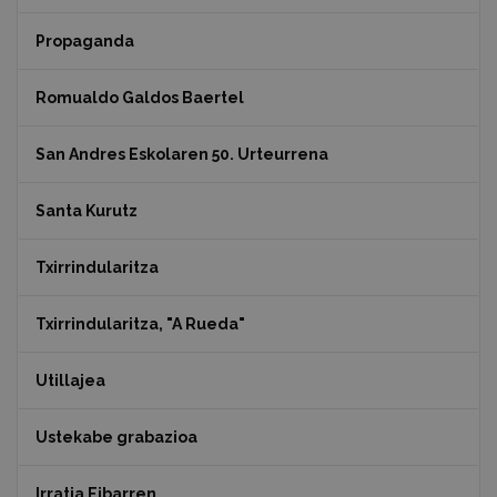
Propaganda
Romualdo Galdos Baertel
San Andres Eskolaren 50. Urteurrena
Santa Kurutz
Txirrindularitza
Txirrindularitza, "A Rueda"
Utillajea
Ustekabe grabazioa
Irratia Eibarren