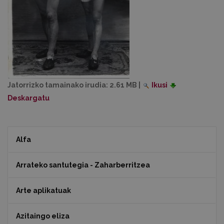
Jatorrizko tamainako irudia:
2.61 MB
|
Ikusi
Deskargatu
Alfa
Arrateko santutegia - Zaharberritzea
Arte aplikatuak
Azitaingo eliza