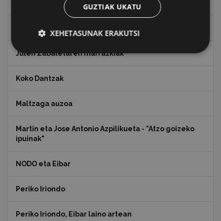
Indalecio Ojanguren, Gipuzkoako Foru Aldundia
GUZTIAK UKATU
Juan Antonio Palacios HARRIA
XEHETASUNAK ERAKUTSI
Julen Zabaletaren marrazkiak
Koko Dantzak
Maltzaga auzoa
Martin eta Jose Antonio Azpilikueta - "Atzo goizeko
ipuinak"
NODO eta Eibar
Periko Iriondo
Periko Iriondo, Eibar laino artean